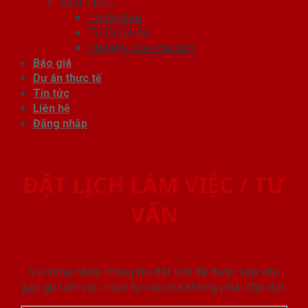
NỘI THẤT
Tủ Kệ Bếp
Tủ Quần Áo
Phụ kiện cửa nhà tắm
Báo giá
Dự án thực tế
Tin tức
Liên hệ
Đăng nhập
ĐẶT LỊCH LÀM VIỆC / TƯ
VẤN
Vui lòng nhập thông tin đặt lịch để được sắp xếp
gặp gỡ làm việc hoăc tư vấn mà không phải chờ đợi.