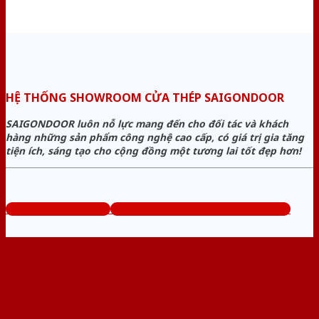
HỆ THỐNG SHOWROOM CỬA THÉP SAIGONDOOR
SAIGONDOOR luôn nỗ lực mang đến cho đối tác và khách
hàng những sản phẩm công nghệ cao cấp, có giá trị gia tăng
tiện ích, sáng tạo cho cộng đồng một tương lai tốt đẹp hơn!
www.bancuathep.com
Tổng đài tư vấn miễn phí: 0824.400.400