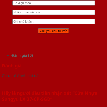
Đánh giá (0)
Đánh giá
Chưa có đánh giá nào.
Hãy là người đầu tiên nhận xét “Cửa Nhựa
Sungyu LX 37-CP-SGD”