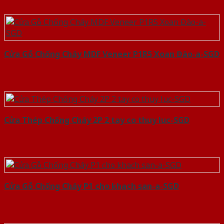
Cửa Gỗ Chống Cháy MDF Veneer P1R5 Xoan Đào-a-SGD
Cửa Thép Chống Cháy 2P 2 tay co thuy luc-SGD
Cửa Gỗ Chống Cháy P1 cho khach san-a-SGD