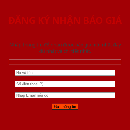
ĐĂNG KÝ NHẬN BÁO GIÁ
Nhập thông tin để nhận được báo giá mới nhât đầy
đủ nhất và chi tiết nhất.