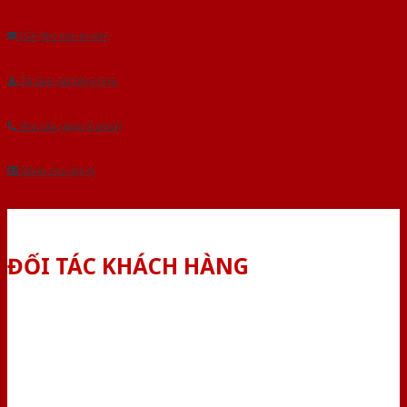
Âu.Chúng tôi tự tin là nhà sản xuất & cung cấp hàng đầu tại Việt Nam!
Gửi yêu cầu tư vấn
Tải báo giá tổng hợp
Yêu cầu gọi lại (3 phút)
Dành cho đại lý
ĐỐI TÁC KHÁCH HÀNG