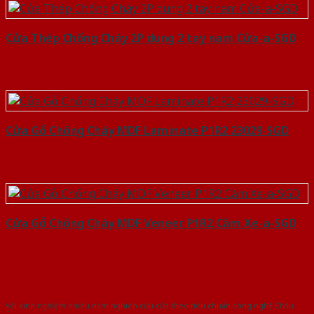
Cửa Thép Chống Cháy 2P dung 2 tay nam Cửa-a-SGD
Cửa Gỗ Chống Cháy MDF Laminate P1R2 23029-SGD
Cửa Gỗ Chống Cháy MDF Veneer P1R2 Căm Xe-a-SGD
Với kinh nghiệm nhiêu năm nghiên cứu cửa theo tiêu chuẩn công nghệ Châu