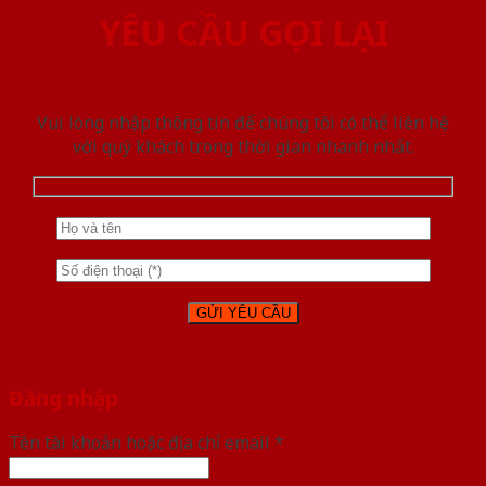
YÊU CẦU GỌI LẠI
Vui lòng nhập thông tin để chúng tôi có thể liên hệ
với quý khách trong thời gian nhanh nhất.
Đăng nhập
Tên tài khoản hoặc địa chỉ email
*