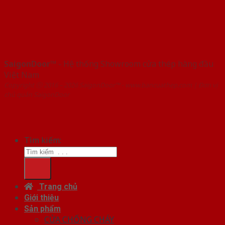
SaigonDoor™
- Hệ thống Showroom cửa thép hàng đầu
Việt Nam
Copyright ⓒ 2016 – 2026 SaigonDoor™ - www.bancuathep.com | Đơn vị
chủ quản SaigonDoor
Tìm kiếm:
Trang chủ
Giới thiệu
Sản phẩm
CỬA CHỐNG CHÁY