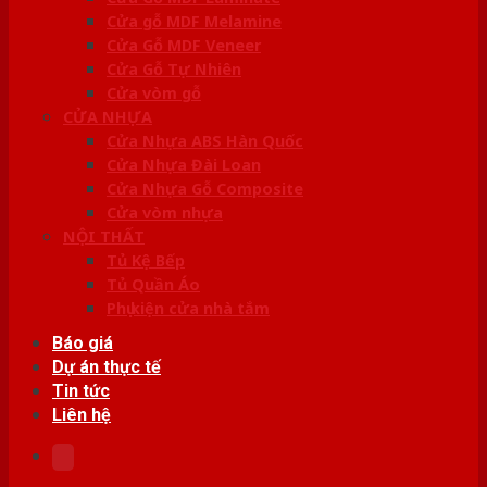
Cửa gỗ MDF Melamine
Cửa Gỗ MDF Veneer
Cửa Gỗ Tự Nhiên
Cửa vòm gỗ
CỬA NHỰA
Cửa Nhựa ABS Hàn Quốc
Cửa Nhựa Đài Loan
Cửa Nhựa Gỗ Composite
Cửa vòm nhựa
NỘI THẤT
Tủ Kệ Bếp
Tủ Quần Áo
Phụ kiện cửa nhà tắm
Báo giá
Dự án thực tế
Tin tức
Liên hệ