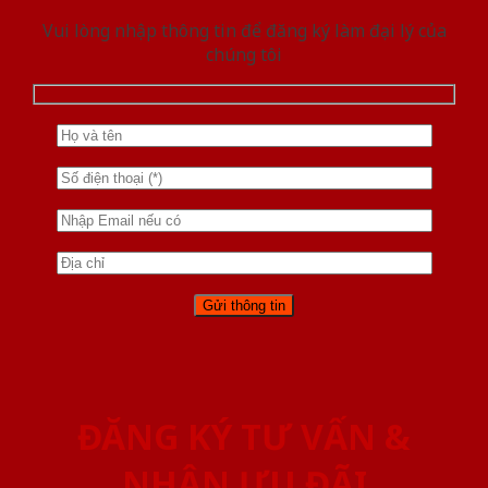
Vui lòng nhập thông tin để đăng ký làm đại lý của
chúng tôi
ĐĂNG KÝ TƯ VẤN &
NHẬN ƯU ĐÃI