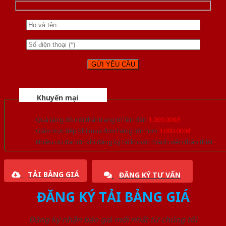
Khuyến mại
Quà tặng đồ nội thất trang trí lên đến
1.000.000đ
Giảm trực tiếp khi mua đơn hàng lớn hơn
3.000.000đ
Nhiều ưu đãi lớn khi đăng ký tài khoản thành viên thân thiết
TẢI BẢNG GIÁ
ĐĂNG KÝ TƯ VẤN
ĐĂNG KÝ TẢI BẢNG GIÁ
Đăng ký nhận báo giá mới nhất từ chúng tôi