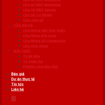
Cửa gỗ MDF Melamine
Cửa Gỗ MDF Veneer
Cửa Gỗ Tự Nhiên
Cửa vòm gỗ
CỬA NHỰA
Cửa Nhựa ABS Hàn Quốc
Cửa Nhựa Đài Loan
Cửa Nhựa Gỗ Composite
Cửa vòm nhựa
NỘI THẤT
Tủ Kệ Bếp
Tủ Quần Áo
Phụ kiện cửa nhà tắm
Báo giá
Dự án thực tế
Tin tức
Liên hệ