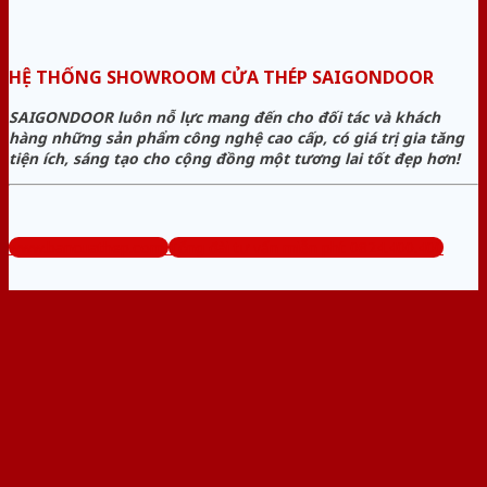
HỆ THỐNG SHOWROOM CỬA THÉP SAIGONDOOR
SAIGONDOOR luôn nỗ lực mang đến cho đối tác và khách
hàng những sản phẩm công nghệ cao cấp, có giá trị gia tăng
tiện ích, sáng tạo cho cộng đồng một tương lai tốt đẹp hơn!
www.bancuathep.com
Tổng đài tư vấn miễn phí: 0824.400.400