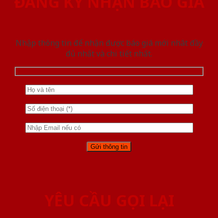
ĐĂNG KÝ NHẬN BÁO GIÁ
Nhập thông tin để nhận được báo giá mới nhât đầy
đủ nhất và chi tiết nhất.
YÊU CẦU GỌI LẠI