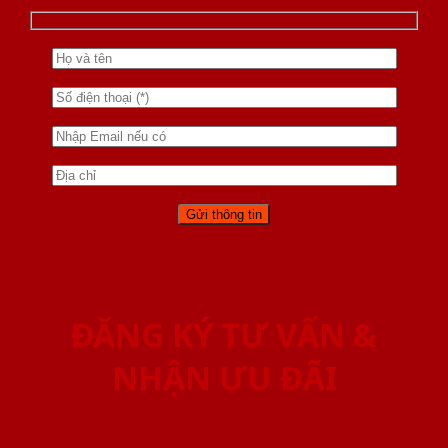
ĐĂNG KÝ TƯ VẤN &
NHẬN ƯU ĐÃI