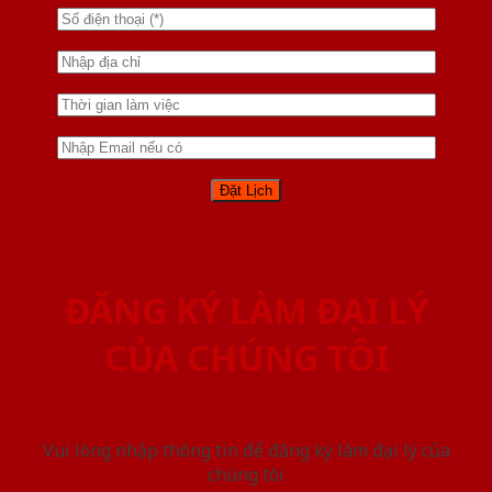
ĐĂNG KÝ LÀM ĐẠI LÝ
CỦA CHÚNG TÔI
Vui lòng nhập thông tin để đăng ký làm đại lý của
chúng tôi