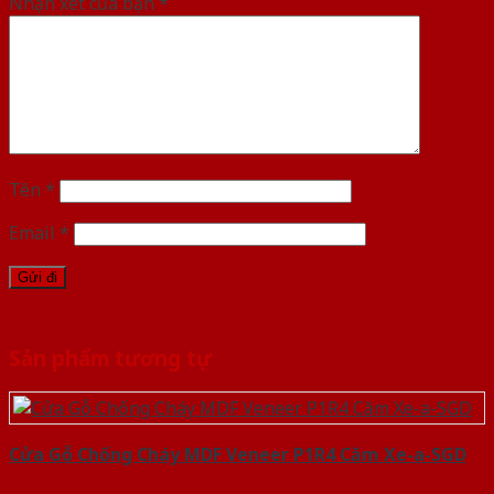
Nhận xét của bạn
*
Tên
*
Email
*
Sản phẩm tương tự
Cửa Gỗ Chống Cháy MDF Veneer P1R4 Căm Xe-a-SGD