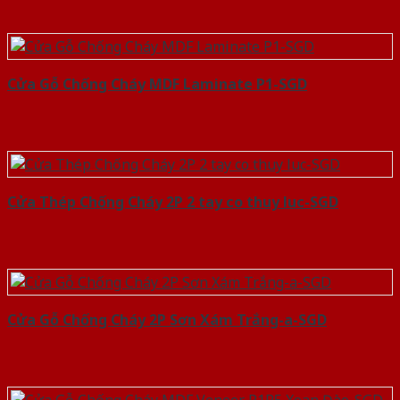
Cửa Gỗ Chống Cháy MDF Laminate P1-SGD
Cửa Thép Chống Cháy 2P 2 tay co thuy luc-SGD
Cửa Gỗ Chống Cháy 2P Sơn Xám Trắng-a-SGD