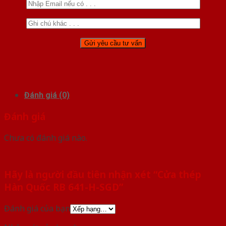
Đánh giá (0)
Đánh giá
Chưa có đánh giá nào.
Hãy là người đầu tiên nhận xét “Cửa thép
Hàn Quốc RB 641-H-SGD”
Đánh giá của bạn