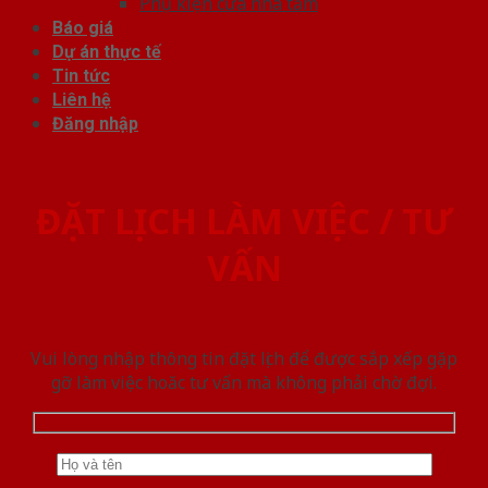
Phụ kiện cửa nhà tắm
Báo giá
Dự án thực tế
Tin tức
Liên hệ
Đăng nhập
ĐẶT LỊCH LÀM VIỆC / TƯ
VẤN
Vui lòng nhập thông tin đặt lịch để được sắp xếp gặp
gỡ làm việc hoăc tư vấn mà không phải chờ đợi.