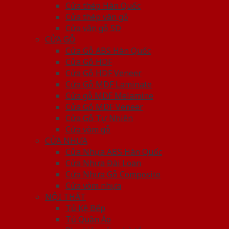
Cửa thép Hàn Quốc
Cửa thép vân gỗ
Cửa vân gỗ 5D
CỬA GỖ
Cửa Gỗ ABS Hàn Quốc
Cửa Gỗ HDF
Cửa Gỗ HDF Veneer
Cửa Gỗ MDF Laminate
Cửa gỗ MDF Melamine
Cửa Gỗ MDF Veneer
Cửa Gỗ Tự Nhiên
Cửa vòm gỗ
CỬA NHỰA
Cửa Nhựa ABS Hàn Quốc
Cửa Nhựa Đài Loan
Cửa Nhựa Gỗ Composite
Cửa vòm nhựa
NỘI THẤT
Tủ Kệ Bếp
Tủ Quần Áo