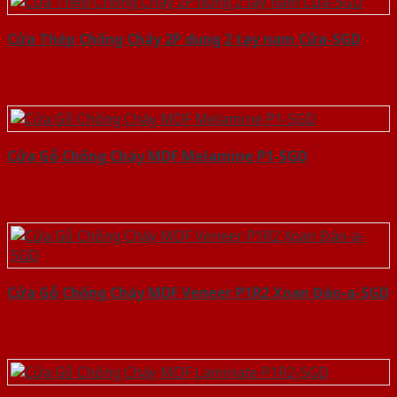
Cửa Thép Chống Cháy 2P dung 2 tay nam Cửa-SGD
Cửa Gỗ Chống Cháy MDF Melamine P1-SGD
Cửa Gỗ Chống Cháy MDF Veneer P1R2 Xoan Đào-a-SGD