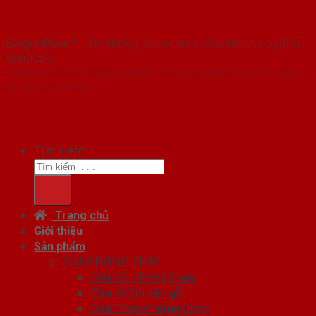
SaigonDoor™
- Hệ thống Showroom cửa thép hàng đầu
Việt Nam
Copyright ⓒ 2016 – 2026 SaigonDoor™ - www.bancuathep.com | Đơn vị
chủ quản SaigonDoor
Tìm kiếm:
Trang chủ
Giới thiệu
Sản phẩm
CỬA CHỐNG CHÁY
Cửa Gỗ Chống Cháy
Cửa nhôm vân gỗ
Cửa Thép Chống Cháy