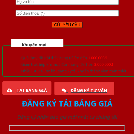
Khuyến mại
Quà tặng đồ nội thất trang trí lên đến
1.000.000đ
Giảm trực tiếp khi mua đơn hàng lớn hơn
3.000.000đ
Nhiều ưu đãi lớn khi đăng ký tài khoản thành viên thân thiết
TẢI BẢNG GIÁ
ĐĂNG KÝ TƯ VẤN
ĐĂNG KÝ TẢI BẢNG GIÁ
Đăng ký nhận báo giá mới nhất từ chúng tôi