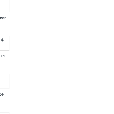
eer
-C1
R4-