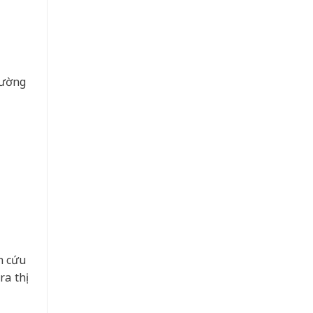
cường
n cứu
a thị