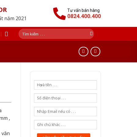
OR
Tư vấn bán hàng
0824.400.400
hất năm 2021
Tìm
kiếm:
a
0mm ,
ả vân