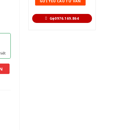
Gọi 0976.169.864
hiết
N