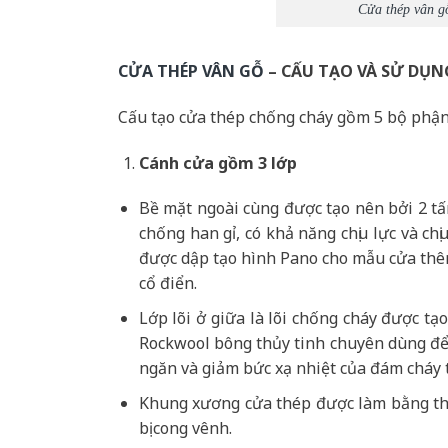
Cửa thép vân g
CỬA THÉP VÂN GỖ
– CẤU TẠO VÀ SỬ DỤN
Cấu tạo cửa thép chống cháy gồm 5 bộ phận
Cánh cửa
gồm 3 lớp
Bề mặt ngoài cùng được tạo nên bởi 2 t
chống han gỉ, có khả năng chịu lực và c
được dập tạo hình Pano cho mẫu cửa thêm
cổ điển.
Lớp lõi ở giữa là lõi chống cháy được t
Rockwool bông thủy tinh chuyên dùng để 
ngăn và giảm bức xạ nhiệt của đám cháy 
Khung xương cửa thép được làm bằng th
bị cong vênh.