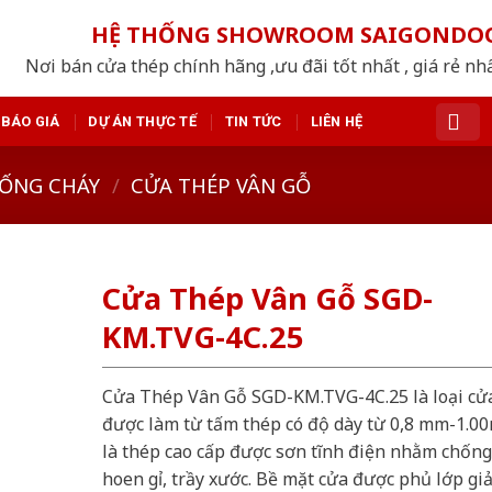
HỆ THỐNG SHOWROOM SAIGONDO
Nơi bán cửa thép chính hãng ,ưu đãi tốt nhất , giá rẻ n
BÁO GIÁ
DỰ ÁN THỰC TẾ
TIN TỨC
LIÊN HỆ
ỐNG CHÁY
/
CỬA THÉP VÂN GỖ
Cửa Thép Vân Gỗ SGD-
KM.TVG-4C.25
Cửa Thép Vân Gỗ SGD-KM.TVG-4C.25 là loại cử
được làm từ tấm thép có độ dày từ 0,8 mm-1.0
là thép cao cấp được sơn tĩnh điện nhằm chống
hoen gỉ, trầy xước. Bề mặt cửa được phủ lớp gi