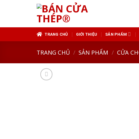
Skip
to
content
TRANG CHỦ
GIỚI THIỆU
SẢN PHẨM
TRANG CHỦ
/
SẢN PHẨM
/
CỬA CH