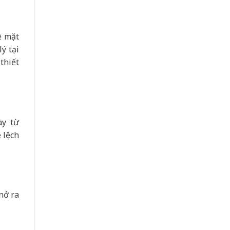
ề mặt
ý tại
thiết
ày từ
 lệch
nở ra