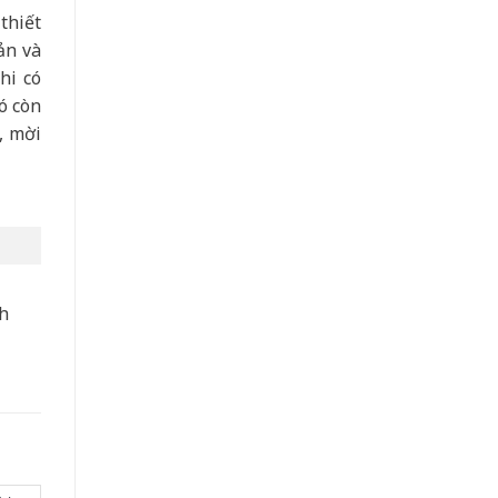
thiết
ản và
hi có
ó còn
, mời
nh