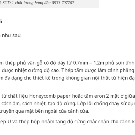
ỗ
SGD 1 chất lượng hàng đầu 0933.707707
G
 như sau:
ấm thép phủ vân gỗ có độ dày từ 0.7mm – 1.2m phủ sơn tĩnh
hịu được nhiệt cường độ cao. Thép tấm được làm cánh phẳng
 đa dạng cho thiết kế trong không gian nội thất từ hiện đạ
ạo từ chất liệu Honeycomb paper hoặc tấm eron 2 mặt ở giữ
cách âm, cách nhiệt, tạo độ cứng. Lớp lõi chống cháy sử dụ
truyền qua mặt bên ngoài của cánh cửa.
ép U và thép hộp nhằm tăng độ cứng chắc chắn cho cánh 