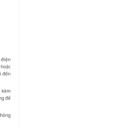
 điện
 hoặc
i đến
a kèm
ng để
không