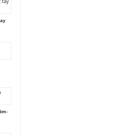
tay
Xám-