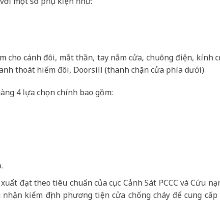
với một số phụ kiện như:
âm cho cánh đôi, mắt thần, tay nắm cửa, chuông điện, kính 
anh thoát hiểm đôi, Doorsill (thanh chặn cửa phía dưới)
àng 4 lựa chọn chính bao gồm:
.
 xuất đạt theo tiêu chuẩn của cục Cảnh Sát PCCC và Cứu nạ
 nhận kiểm định phương tiện cửa chống cháy để cung cấp r