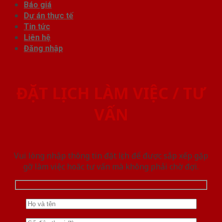
Báo giá
Dự án thực tế
Tin tức
Liên hệ
Đăng nhập
ĐẶT LỊCH LÀM VIỆC / TƯ
VẤN
Vui lòng nhập thông tin đặt lịch để được sắp xếp gặp
gỡ làm việc hoăc tư vấn mà không phải chờ đợi.