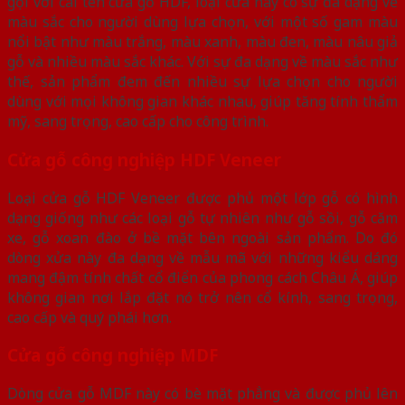
gọi với cái tên cửa gỗ HDF, loại cửa này có sự đa dạng về
màu sắc cho người dùng lựa chọn, với một số gam màu
nổi bật như màu trắng, màu xanh, màu đen, màu nâu giả
gỗ và nhiều màu sắc khác. Với sự đa dạng về màu sắc như
thế, sản phẩm đem đến nhiều sự lựa chọn cho người
dùng với mọi không gian khác nhau, giúp tăng tính thẩm
mỹ, sang trọng, cao cấp cho công trình.
Cửa gỗ công nghiệp HDF Veneer
Loại cửa gỗ HDF Veneer được phủ một lớp gỗ có hình
dạng giống như các loại gỗ tự nhiên như gỗ sồi, gỗ căm
xe, gỗ xoan đào ở bề mặt bên ngoài sản phẩm. Do đó
dòng xửa này đa dạng về mẫu mã với những kiểu dáng
mang đậm tính chất cổ điển của phong cách Châu Á, giúp
không gian nơi lắp đặt nó trở nên cổ kính, sang trọng,
cao cấp và quý phái hơn.
Cửa gỗ công nghiệp MDF
Dòng cửa gỗ MDF này có bè mặt phẳng và được phủ lên