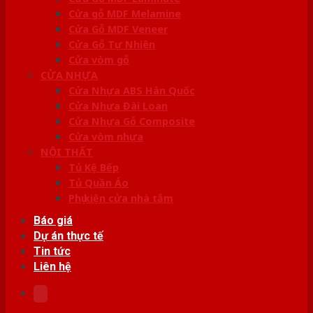
Cửa gỗ MDF Melamine
Cửa Gỗ MDF Veneer
Cửa Gỗ Tự Nhiên
Cửa vòm gỗ
CỬA NHỰA
Cửa Nhựa ABS Hàn Quốc
Cửa Nhựa Đài Loan
Cửa Nhựa Gỗ Composite
Cửa vòm nhựa
NỘI THẤT
Tủ Kệ Bếp
Tủ Quần Áo
Phụ kiện cửa nhà tắm
Báo giá
Dự án thực tế
Tin tức
Liên hệ