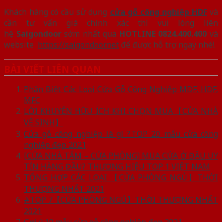
Khách hàng có cầu sử dụng
cửa gỗ công nghiệp HDF
và
cần tư vấn giá chính xác thì vui lòng liên
hệ
Saigondoor
sớm nhất qua
HOTLINE 0824.400.400
và
website
https://saigondoor.net
để được hỗ trợ ngay nhé!.
BÀI VIẾT LIÊN QUAN
Phân Biệt Các Loại Cửa Gỗ Công Nghiệp MDF, HDF,
MFC
LỜI KHUYÊN HỮU ÍCH KHI CHỌN MUA【CỬA NHÀ
VỆ SINH】
Cửa gỗ công nghiệp là gì ?.TOP 20 mẫu cửa công
nghiệp đẹp 2021
[CỬA NHÀ TẮM – CỬA PHÒNG] MUA CỬA Ở ĐÂU UY
TÍN HÀNG ĐẦU? THƯƠNG HIỆU TOP 1 VIỆT NAM
TỔNG HỢP CÁC LOẠI 【CỬA PHÒNG NGỦ】THỜI
THƯỢNG NHẤT 2021
#TOP 7【CỬA PHÒNG NGỦ】THỜI THƯỢNG NHẤT
2021