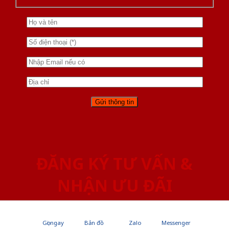
ĐĂNG KÝ TƯ VẤN &
NHẬN ƯU ĐÃI
Gọi ngay
Bản đồ
Zalo
Messenger
Nhập thông tin để nhận được tư vấn miễn phí qua