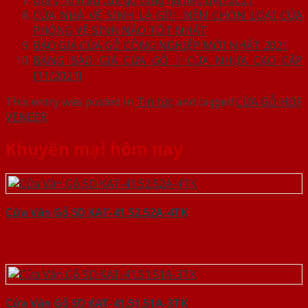
Gợi ý 10 mẫu cửa gỗ công nghiệp đẹp 2021
CỬA NHÀ VỆ SINH LÀ GÌ?| NÊN CHỌN LOẠI CỬA
PHÒNG VỆ SINH NÀO TỐT NHẤT
BÁO GIÁ CỬA GỖ CÔNG NGHIỆP MỚI NHẤT 2021
BẢNG BÁO GIÁ CỬA GỖ | CỬA NHỰA CAO CẤP
[11/2021]
This entry was posted in
Tin tức
and tagged
CỬA GỖ HDF
VENEER
.
Khuyến mại hôm nay
Cửa Vân Gỗ 5D KAT-41.52.52A-4TK
Cửa Vân Gỗ 5D KAT-41.51.51A-3TK