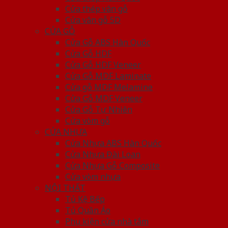
Cửa thép vân gỗ
Cửa vân gỗ 5D
CỬA GỖ
Cửa Gỗ ABS Hàn Quốc
Cửa Gỗ HDF
Cửa Gỗ HDF Veneer
Cửa Gỗ MDF Laminate
Cửa gỗ MDF Melamine
Cửa Gỗ MDF Veneer
Cửa Gỗ Tự Nhiên
Cửa vòm gỗ
CỬA NHỰA
Cửa Nhựa ABS Hàn Quốc
Cửa Nhựa Đài Loan
Cửa Nhựa Gỗ Composite
Cửa vòm nhựa
NỘI THẤT
Tủ Kệ Bếp
Tủ Quần Áo
Phụ kiện cửa nhà tắm