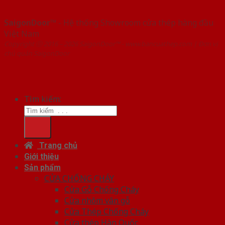
SaigonDoor™
- Hệ thống Showroom cửa thép hàng đầu
Việt Nam
Copyright ⓒ 2016 – 2026 SaigonDoor™ - www.bancuathep.com | Đơn vị
chủ quản SaigonDoor
Tìm kiếm:
Trang chủ
Giới thiệu
Sản phẩm
CỬA CHỐNG CHÁY
Cửa Gỗ Chống Cháy
Cửa nhôm vân gỗ
Cửa Thép Chống Cháy
Cửa thép Hàn Quốc