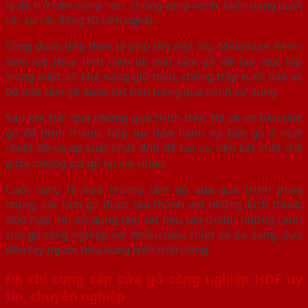
lý để trở nên cứng hơn, chống cong vênh, biến dạng dưới
các sự tác động từ bên ngoài.
Công đoạn tiếp theo là phủ lên một lớp Melamine Resin
kèm sợi thủy tinh trên bề mặt tấm gỗ để tạo một lớp
trong suốt, có khả năng giữ màu, chống trầy xước bảo vệ
bề mặt tấm gỗ được tốt hơn trong quá trình sử dụng.
Sau khi trải qua những quá trình trên thì về cơ bản tấm
gỗ đã hình thành, tiếp tục tiến hành ép tấm gỗ ở mức
nhiệt độ và áp suất nhất định để tạo sự liên kết chặt chẽ
giữa những sợi gỗ lại với nhau.
Cuối cùng là đưa những tấm gỗ qua quá trình phay
mộng, các tấm gỗ được tạo thành với những kích thước
phù hợp, rồi sử dụng làm vật liệu tạo thành những cánh
cửa gỗ công nghiệp với nhiều mẫu thiết kế đa dạng, đưa
đến tay người tiêu dùng trên thị trường.
Địa chỉ cung cấp cửa gỗ công nghiệp HDF uy
tín, chuyên nghiệp