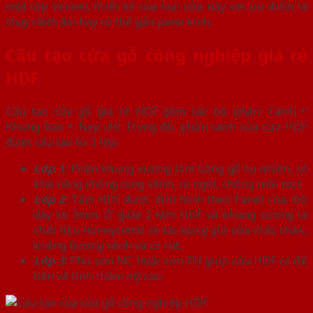
một lớp Veneer, thiết kế của loại cửa này với ưu điểm là
chạy rãnh âm hay có thể gắn pano kính.
Cấu tạo cửa gỗ công nghiệp giá rẻ
HDF
Cấu tạo cửa gỗ giá rẻ HDF gồm các bộ phận: Cánh +
Khung bao + Nẹp chỉ. Trong đó, phần cánh của cửa HDF
được cấu tạo từ 3 lớp:
Lớp 1:
Phần khung xương làm bằng gỗ tự nhiên, có
khả năng chống cong vênh, co ngót, chống mối mọt.
Lớp 2:
Tấm HDF được định hình theo Panel cửa. Độ
dày từ 3mm. Ở giữa 2 tấm HDF và khung xương là
chất liệu Honeycomb có tác dụng giữ cửa chắc chắn,
không bị cong vênh và co rút.
Lớp 3:
Phủ sơn NC hoặc sơn PU giúp cửa HDF có độ
bền và tính thẩm mỹ cao.