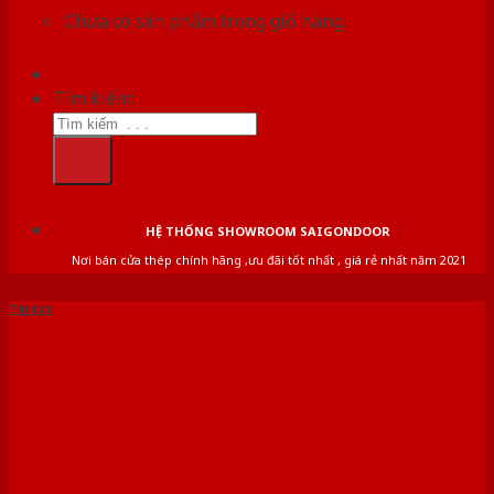
Chưa có sản phẩm trong giỏ hàng.
Tìm kiếm:
HỆ THỐNG SHOWROOM SAIGONDOOR
Nơi bán cửa thép chính hãng ,ưu đãi tốt nhất , giá rẻ nhất năm 2021
Tin tức
[SIÊU PHẨM] 66+ MẪU CỬA
GỖ HDF VENEER ĐẸP NHẤT