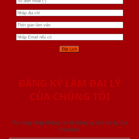
ĐĂNG KÝ LÀM ĐẠI LÝ
CỦA CHÚNG TÔI
Vui lòng nhập thông tin để đăng ký làm đại lý của
chúng tôi