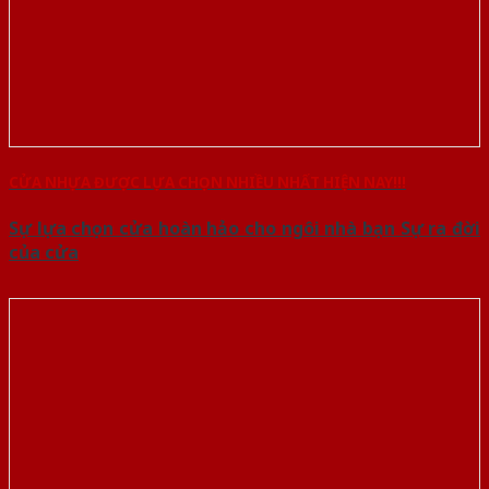
CỬA NHỰA ĐƯỢC LỰA CHỌN NHIỀU NHẤT HIỆN NAY!!!
Sự lựa chọn cửa hoàn hảo cho ngôi nhà bạn Sự ra đời
của cửa