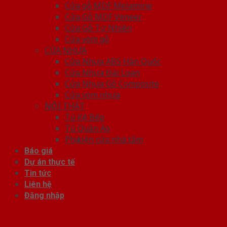
Cửa gỗ MDF Melamine
Cửa Gỗ MDF Veneer
Cửa Gỗ Tự Nhiên
Cửa vòm gỗ
CỬA NHỰA
Cửa Nhựa ABS Hàn Quốc
Cửa Nhựa Đài Loan
Cửa Nhựa Gỗ Composite
Cửa vòm nhựa
NỘI THẤT
Tủ Kệ Bếp
Tủ Quần Áo
Phụ kiện cửa nhà tắm
Báo giá
Dự án thực tế
Tin tức
Liên hệ
Đăng nhập