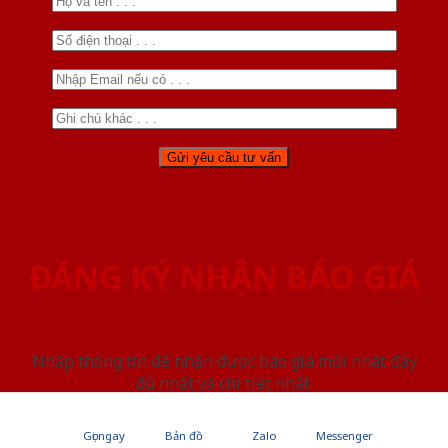
ĐĂNG KÝ NHẬN BÁO GIÁ
Nhập thông tin để nhận được báo giá mới nhât đầy
đủ nhất và chi tiết nhất.
Gọi ngay
Bản đồ
Zalo
Messenger