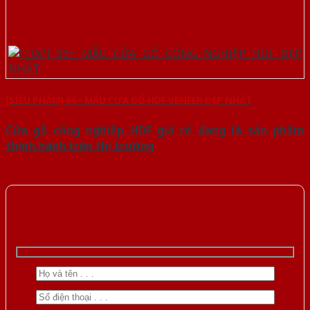
[SIÊU PHẨM] 66+ MẪU CỬA GỖ HDF VENEER ĐẸP NHẤT
Cửa gỗ công nghiệp HDF giá rẻ đang là sản phẩm
thịnh hành trên thị trường