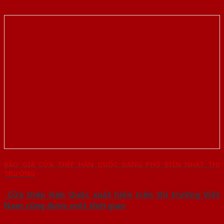
BÁO GIÁ CỬA THÉP HÀN QUỐC ĐANG PHỔ BIẾN NHẤT THỊ
TRƯỜNG
Cửa thép Hàn Quốc xuất hiện trên thị trường Việt
Nam cũng được một thời gian