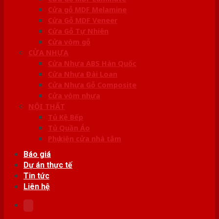
Cửa gỗ MDF Melamine
Cửa Gỗ MDF Veneer
Cửa Gỗ Tự Nhiên
Cửa vòm gỗ
CỬA NHỰA
Cửa Nhựa ABS Hàn Quốc
Cửa Nhựa Đài Loan
Cửa Nhựa Gỗ Composite
Cửa vòm nhựa
NỘI THẤT
Tủ Kệ Bếp
Tủ Quần Áo
Phụ kiện cửa nhà tắm
Báo giá
Dự án thực tế
Tin tức
Liên hệ