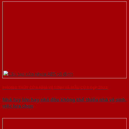
PHONG THỦY CỬA NHÀ VỆ SINH VÀ MẪU CỬA ĐẸP 2022
Nhà tuy lớn hay nhỏ đều không thể thiếu nhà vệ sinh,
việc lựa chọn