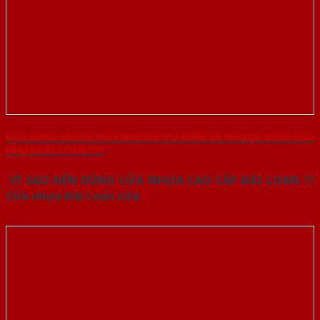
BẠN ĐANG MUỐN BIẾT NHỮNG ƯU ĐIỂM VÀ NHƯỢC ĐIỂM CỬA
NHỰA ĐÀI LOAN ???
VÌ SAO NÊN DÙNG CỬA NHỰA CAO CẤP ĐÀI LOAN ??
Cửa nhựa Đài Loan cửa