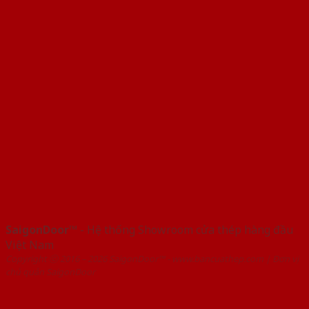
SaigonDoor™
- Hệ thống Showroom cửa thép hàng đầu
Việt Nam
Copyright ⓒ 2016 – 2026 SaigonDoor™ - www.bancuathep.com | Đơn vị
chủ quản SaigonDoor