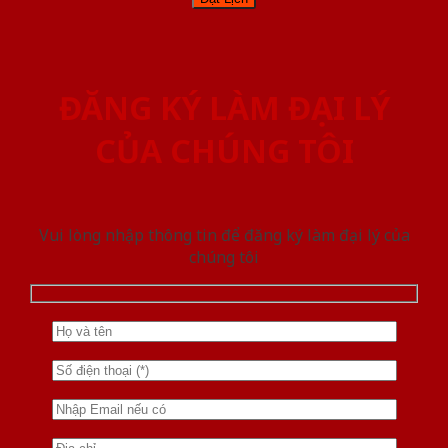
ĐĂNG KÝ LÀM ĐẠI LÝ
CỦA CHÚNG TÔI
Vui lòng nhập thông tin để đăng ký làm đại lý của
chúng tôi