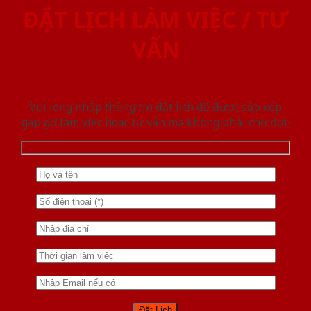
ĐẶT LỊCH LÀM VIỆC / TƯ
VẤN
Vui lòng nhập thông tin đặt lịch để được sắp xếp
gặp gỡ làm việc hoăc tư vấn mà không phải chờ đợi.