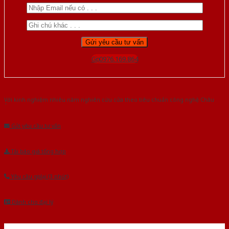
Gọi 0976.169.864
Với kinh nghiệm nhiêu năm nghiên cứu cửa theo tiêu chuẩn công nghệ Châu
Âu.Chúng tôi tự tin là nhà sản xuất & cung cấp hàng đầu tại Việt Nam!
Gửi yêu cầu tư vấn
Tải báo giá tổng hợp
Yêu cầu gọi lại (3 phút)
Dành cho đại lý