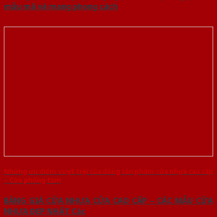
mẫu mã và mang phong cách
Những ưu điểm vượt trội của dòng sản phẩm cửa nhựa cao cấp
– Cửa phòng tắm
BẢNG GIÁ CỬA NHỰA CỬA CAO CẤP – CÁC MẪU CỬA
NHỰA ĐẸP NHẤT Các