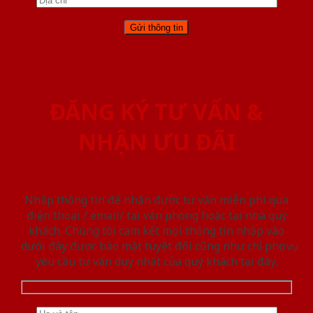
ĐĂNG KÝ TƯ VẤN &
NHẬN ƯU ĐÃI
Nhập thông tin để nhận được tư vấn miễn phí qua
điện thoại / email/ tại văn phòng hoặc tại nhà quý
khách. Chúng tôi cam kết mọi thông tin nhập vào
dưới đây được bảo mật tuyệt đối cũng như chỉ phục vụ
yêu cầu tư vấn duy nhất của quý khách tại đây.