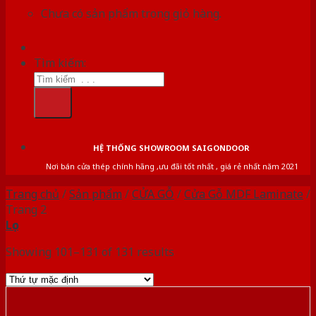
Chưa có sản phẩm trong giỏ hàng.
Tìm kiếm:
HỆ THỐNG SHOWROOM SAIGONDOOR
Nơi bán cửa thép chính hãng ,ưu đãi tốt nhất , giá rẻ nhất năm 2021
Trang chủ
/
Sản phẩm
/
CỬA GỖ
/
Cửa Gỗ MDF Laminate
/
Trang 2
Lọc
Showing 101–131 of 131 results