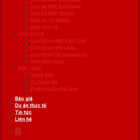
Cửa gỗ MDF Melamine
Cửa Gỗ MDF Veneer
Cửa Gỗ Tự Nhiên
Cửa vòm gỗ
CỬA NHỰA
Cửa Nhựa ABS Hàn Quốc
Cửa Nhựa Đài Loan
Cửa Nhựa Gỗ Composite
Cửa vòm nhựa
NỘI THẤT
Tủ Kệ Bếp
Tủ Quần Áo
Phụ kiện cửa nhà tắm
Báo giá
Dự án thực tế
Tin tức
Liên hệ