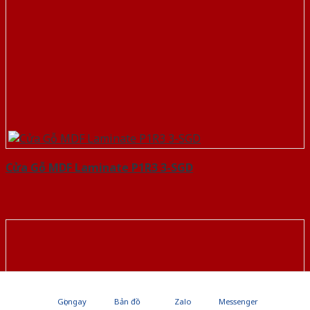
Cửa Gỗ MDF Laminate P1R3 3-SGD
Gọi ngay
Bản đồ
Zalo
Messenger