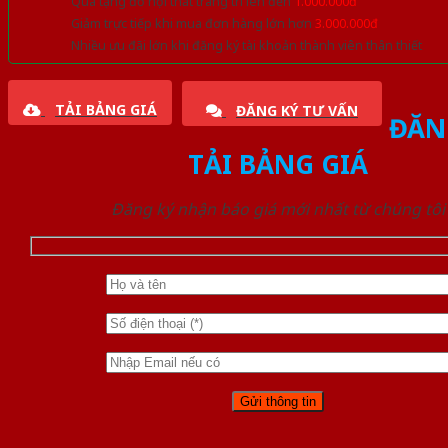
Quà tặng đồ nội thất trang trí lên đến
1.000.000đ
Giảm trực tiếp khi mua đơn hàng lớn hơn
3.000.000đ
Nhiều ưu đãi lớn khi đăng ký tài khoản thành viên thân thiết
TẢI BẢNG GIÁ
ĐĂNG KÝ TƯ VẤN
ĐĂN
TẢI BẢNG GIÁ
Đăng ký nhận báo giá mới nhất từ chúng tôi