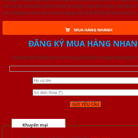
sản xuất và phân phối những dòng cửa gỗ công nghiệp ch
có những chính sách bán hàng ƯU ĐÃI CAO đi kèm với sự đ
MUA HÀNG NHANH
ĐĂNG KÝ MUA HÀNG NHAN
Chúng tôi sẽ liên lạc lại với quý khách trong thời gian
Khuyến mại