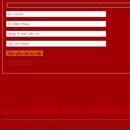
Gọi 0976.169.864
Cửa Gỗ MDF veneer P1G3-A
Cửa gỗ công nghiệp cao cấp SAIGONDOOR là thương hiệ