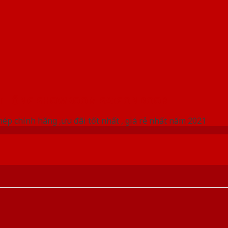
 THỐNG SHOWROOM SAIGONDOOR
ép chính hãng ,ưu đãi tốt nhất , giá rẻ nhất năm 2021