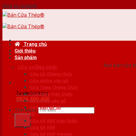
Skip to content
Trang chủ
Giới thiệu
HỆ
Sản phẩm
Nơi bán cửa th
CỬA CHỐNG CHÁY
Cửa Gỗ Chống Cháy
Cửa nhôm vân gỗ
Cửa Thép Chống Cháy
Tư vấn bán hàng
Cửa thép Hàn Quốc
0824.400.400
Cửa thép vân gỗ
Cửa vân gỗ 5D
Tìm kiếm:
CỬA GỖ
Cửa Gỗ ABS Hàn Quốc
Cửa Gỗ HDF
Cửa Gỗ HDF Veneer