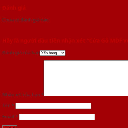
Đánh giá
Chưa có đánh giá nào.
Hãy là người đầu tiên nhận xét “Cửa Gỗ MDF 
Đánh giá của bạn
Nhận xét của bạn
*
Tên
*
Email
*