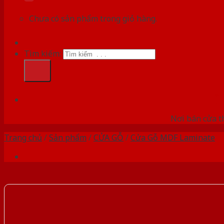
Chưa có sản phẩm trong giỏ hàng.
Tìm kiếm:
HỆ
Nơi bán cửa th
Trang chủ
/
Sản phẩm
/
CỬA GỖ
/
Cửa Gỗ MDF Laminate