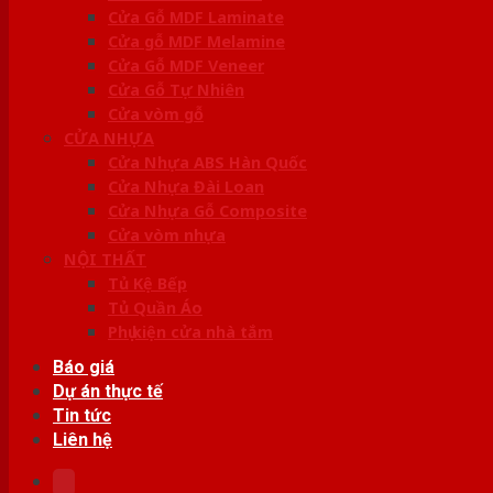
Cửa Gỗ MDF Laminate
Cửa gỗ MDF Melamine
Cửa Gỗ MDF Veneer
Cửa Gỗ Tự Nhiên
Cửa vòm gỗ
CỬA NHỰA
Cửa Nhựa ABS Hàn Quốc
Cửa Nhựa Đài Loan
Cửa Nhựa Gỗ Composite
Cửa vòm nhựa
NỘI THẤT
Tủ Kệ Bếp
Tủ Quần Áo
Phụ kiện cửa nhà tắm
Báo giá
Dự án thực tế
Tin tức
Liên hệ