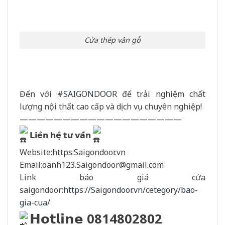
Cửa thép vân gỗ
Đến với
#SAIGONDOOR
để trải nghiệm chất
lượng nội thất cao cấp và dịch vụ chuyên nghiệp!
———————————————————
𝗟𝗶𝗲̂𝗻 𝗵𝗲̣̂ 𝘁𝘂̛ 𝘃𝗮̂́𝗻
Website:https:Saigondoor.vn
Email:oanh123.Saigondoor@gmail.com
Link báo giá cửa
saigondoor:
https://Saigondoor.vn/cetegory/bao-
gia-cua/
𝗛𝗼𝘁𝗹𝗶𝗻𝗲 0814802802