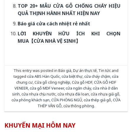
TOP 20+ MẪU CỬA GỖ CHỐNG CHÁY HIỆU
QUẢ THỊNH HÀNH NHẤT HIỆN NAY
Báo giá cửa cách nhiệt rẻ nhất
LỜI KHUYÊN HỮU ÍCH KHI CHỌN
MUA【CỬA NHÀ VỆ SINH】
This entry was posted in
Báo giá
,
Dự án thực tế
,
Tin tức
and
tagged
cửa ABS Hàn Quốc
,
cửa biệt thự
,
cửa cháy chậm
,
cửa
chung cư
,
Cửa gỗ công nghiệp
,
Cửa gỗ HDF
,
CỬA GỖ HDF
VENEER
,
cửa gỗ MDF Veneer
,
cửa ngăn cháy
,
cửa nhà ở dân
sinh
,
cửa nhựa chịu nước
,
cửa nhựa đài loan
,
cửa nhựa giả gỗ
,
cửa phòng khách sạn
,
CỬA PHÒNG NGỦ
,
cửa thép giả gỗ
,
CỬA
THÉP VÂN GỖ
,
cửa thông phòng
.
KHUYẾN MẠI HÔM NAY