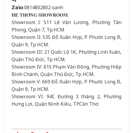
𝗭𝗮𝗹𝗼:0814802802 oanh
𝐇𝐄̣̂ 𝐓𝐇𝐎̂́𝐍𝐆 𝐒𝐇𝐎𝐖𝐑𝐎𝐎𝐌:
Showroom I: 511 Lê Văn Lương, Phường Tân
Phong, Quận 7, Tp.HCM
Showroom II: 535 Đỗ Xuân Hợp, P. Phước Long B,
Quận 9, Tp HCM.
Showroom III: 21 Quốc Lộ 1K, Phường Linh Xuân,
Quận Thủ Đức, Tp HCM.
Showroom IV: 615 Phạm Văn Đồng, Phường Hiệp
Bình Chánh, Quận Thủ Đức, Tp HCM.
Showroom V: 669 Đỗ Xuân Hợp, P. Phước Long B,
Quận 9, Tp HCM.
Showroom VI: 94C Đường 3 tháng 2, Phường
Hưng Lợi, Quận Ninh Kiều, TP.Cần Thơ.