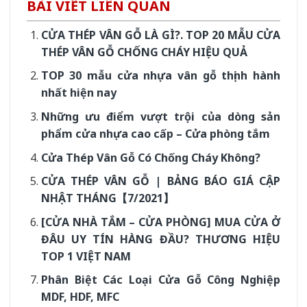
BÀI VIẾT LIÊN QUAN
CỬA THÉP VÂN GỖ LÀ GÌ?. TOP 20 MẪU CỬA
THÉP VÂN GỖ CHỐNG CHÁY HIỆU QUẢ
TOP 30 mẫu cửa nhựa vân gỗ thịnh hành
nhất hiện nay
Những ưu điểm vượt trội của dòng sản
phẩm cửa nhựa cao cấp – Cửa phòng tắm
Cửa Thép Vân Gỗ Có Chống Cháy Không?
CỬA THÉP VÂN GỖ | BẢNG BÁO GIÁ CẬP
NHẬT THÁNG【7/2021】
[CỬA NHÀ TẮM – CỬA PHÒNG] MUA CỬA Ở
ĐÂU UY TÍN HÀNG ĐẦU? THƯƠNG HIỆU
TOP 1 VIỆT NAM
Phân Biệt Các Loại Cửa Gỗ Công Nghiệp
MDF, HDF, MFC