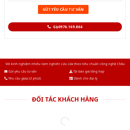
Gọi 0976.169.864
Với kinh nghiệm nhiêu năm nghiên cứu cửa theo tiêu chuẩn công nghệ Châu
Âu.Chúng tôi tự tin là nhà sản xuất & cung cấp hàng đầu tại Việt Nam!
Gửi yêu cầu tư vấn
Tải báo giá tổng hợp
Yêu cầu gọi lại (3 phút)
Dành cho đại lý
ĐỐI TÁC KHÁCH HÀNG