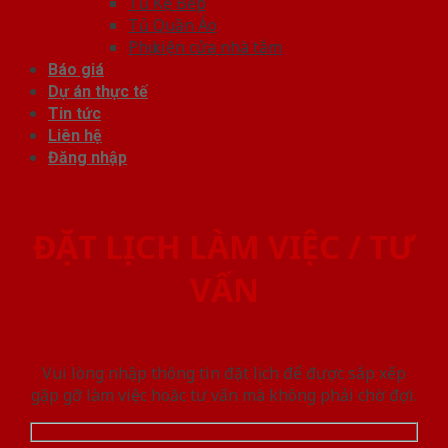
Tủ Kệ Bếp
Tủ Quần Áo
Phụ kiện cửa nhà tắm
Báo giá
Dự án thực tế
Tin tức
Liên hệ
Đăng nhập
ĐẶT LỊCH LÀM VIỆC / TƯ
VẤN
Vui lòng nhập thông tin đặt lịch để được sắp xếp
gặp gỡ làm việc hoăc tư vấn mà không phải chờ đợi.