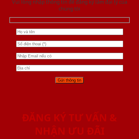
Vui lòng nhập thông tin để đăng ký làm đại lý của
chúng tôi
ĐĂNG KÝ TƯ VẤN &
NHẬN ƯU ĐÃI