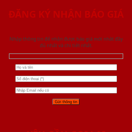
ĐĂNG KÝ NHẬN BÁO GIÁ
Nhập thông tin để nhận được báo giá mới nhât đầy
đủ nhất và chi tiết nhất.