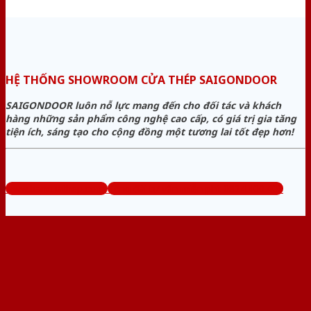
HỆ THỐNG SHOWROOM CỬA THÉP SAIGONDOOR
SAIGONDOOR luôn nỗ lực mang đến cho đối tác và khách
hàng những sản phẩm công nghệ cao cấp, có giá trị gia tăng
tiện ích, sáng tạo cho cộng đồng một tương lai tốt đẹp hơn!
www.bancuathep.com
Tổng đài tư vấn miễn phí: 0824.400.400