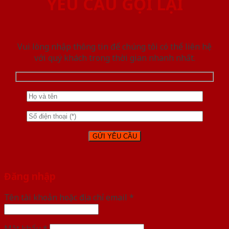
YÊU CẦU GỌI LẠI
Vui lòng nhập thông tin để chúng tôi có thể liên hệ
với quý khách trong thời gian nhanh nhất.
Đăng nhập
Tên tài khoản hoặc địa chỉ email
*
Mật khẩu
*