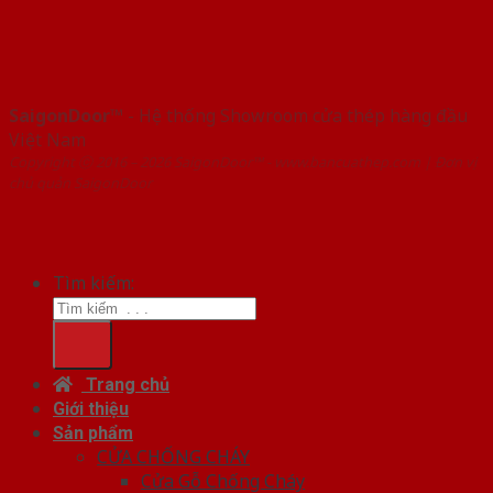
SaigonDoor™
- Hệ thống Showroom cửa thép hàng đầu
Việt Nam
Copyright ⓒ 2016 – 2026 SaigonDoor™ - www.bancuathep.com | Đơn vị
chủ quản SaigonDoor
Tìm kiếm:
Trang chủ
Giới thiệu
Sản phẩm
CỬA CHỐNG CHÁY
Cửa Gỗ Chống Cháy