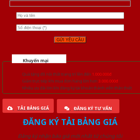
Khuyến mại
Quà tặng đồ nội thất trang trí lên đến
1.000.000đ
Giảm trực tiếp khi mua đơn hàng lớn hơn
3.000.000đ
Nhiều ưu đãi lớn khi đăng ký tài khoản thành viên thân thiết
TẢI BẢNG GIÁ
ĐĂNG KÝ TƯ VẤN
ĐĂNG KÝ TẢI BẢNG GIÁ
Đăng ký nhận báo giá mới nhất từ chúng tôi