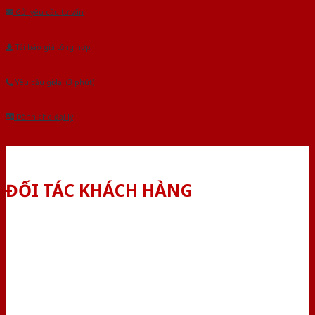
Gửi yêu cầu tư vấn
Tải báo giá tổng hợp
Yêu cầu gọi lại (3 phút)
Dành cho đại lý
ĐỐI TÁC KHÁCH HÀNG