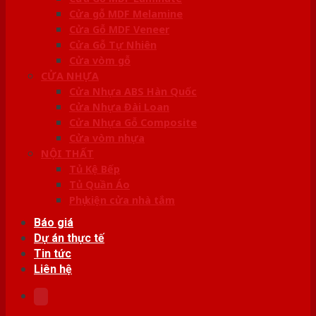
Cửa gỗ MDF Melamine
Cửa Gỗ MDF Veneer
Cửa Gỗ Tự Nhiên
Cửa vòm gỗ
CỬA NHỰA
Cửa Nhựa ABS Hàn Quốc
Cửa Nhựa Đài Loan
Cửa Nhựa Gỗ Composite
Cửa vòm nhựa
NỘI THẤT
Tủ Kệ Bếp
Tủ Quần Áo
Phụ kiện cửa nhà tắm
Báo giá
Dự án thực tế
Tin tức
Liên hệ