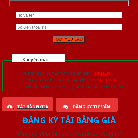
Khuyến mại
Quà tặng đồ nội thất trang trí lên đến
1.000.000đ
Giảm trực tiếp khi mua đơn hàng lớn hơn
3.000.000đ
Nhiều ưu đãi lớn khi đăng ký tài khoản thành viên thân thiết
TẢI BẢNG GIÁ
ĐĂNG KÝ TƯ VẤN
ĐĂNG KÝ TẢI BẢNG GIÁ
Đăng ký nhận báo giá mới nhất từ chúng tôi