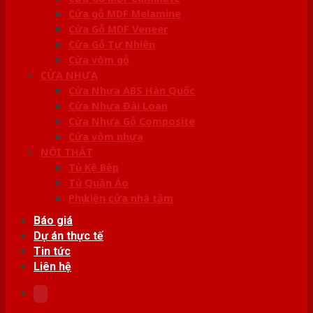
Cửa gỗ MDF Melamine
Cửa Gỗ MDF Veneer
Cửa Gỗ Tự Nhiên
Cửa vòm gỗ
CỬA NHỰA
Cửa Nhựa ABS Hàn Quốc
Cửa Nhựa Đài Loan
Cửa Nhựa Gỗ Composite
Cửa vòm nhựa
NỘI THẤT
Tủ Kệ Bếp
Tủ Quần Áo
Phụ kiện cửa nhà tắm
Báo giá
Dự án thực tế
Tin tức
Liên hệ