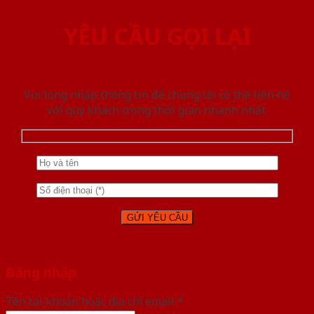
YÊU CẦU GỌI LẠI
Vui lòng nhập thông tin để chúng tôi có thể liên hệ
với quý khách trong thời gian nhanh nhất.
Đăng nhập
Tên tài khoản hoặc địa chỉ email
*