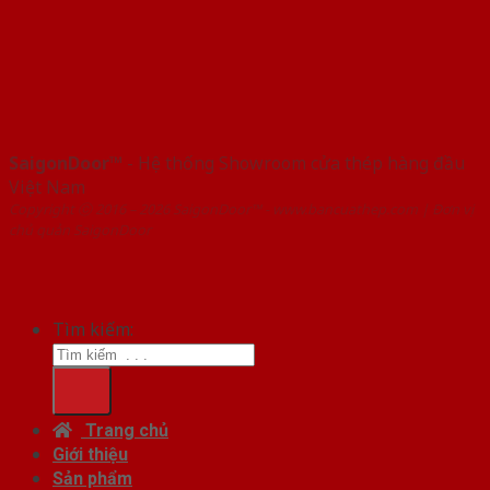
SaigonDoor™
- Hệ thống Showroom cửa thép hàng đầu
Việt Nam
Copyright ⓒ 2016 – 2026 SaigonDoor™ - www.bancuathep.com | Đơn vị
chủ quản SaigonDoor
Tìm kiếm:
Trang chủ
Giới thiệu
Sản phẩm