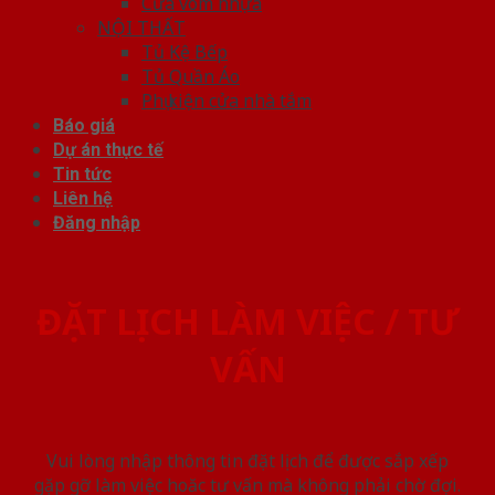
Cửa vòm nhựa
NỘI THẤT
Tủ Kệ Bếp
Tủ Quần Áo
Phụ kiện cửa nhà tắm
Báo giá
Dự án thực tế
Tin tức
Liên hệ
Đăng nhập
ĐẶT LỊCH LÀM VIỆC / TƯ
VẤN
Vui lòng nhập thông tin đặt lịch để được sắp xếp
gặp gỡ làm việc hoăc tư vấn mà không phải chờ đợi.