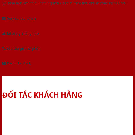
Với kinh nghiệm nhiêu năm nghiên cứu cửa theo tiêu chuẩn công nghệ Châu
Âu.Chúng tôi tự tin là nhà sản xuất & cung cấp hàng đầu tại Việt Nam!
Gửi yêu cầu tư vấn
Tải báo giá tổng hợp
Yêu cầu gọi lại (3 phút)
Dành cho đại lý
ĐỐI TÁC KHÁCH HÀNG