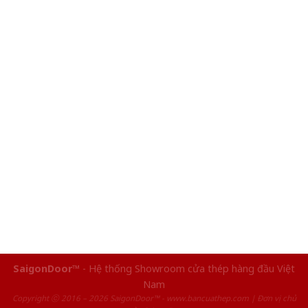
SaigonDoor™
- Hệ thống Showroom cửa thép hàng đầu Việt
Nam
Copyright ⓒ 2016 – 2026 SaigonDoor™ - www.bancuathep.com | Đơn vị chủ