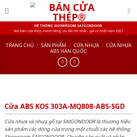
Skip
to
content
HỆ THỐNG SHOWROOM SAIGONDOOR
Nơi bán cửa thép chính hãng ,ưu đãi tốt nhất , giá rẻ nhất năm 2021
TRANG CHỦ
/
SẢN PHẨM
/
CỬA NHỰA
/
CỬA NHỰA
ABS HÀN QUỐC
Cửa ABS KOS 303A-MQ808-ABS-SGD
Cửa nhựa và nhựa gỗ tại SAIGONDOOR là thương hiệu
sản phẩm các dòng cửa trong một chuỗi các hệ thống
Showroom SAIGONDOOR. Chuyên sản xuất và phân