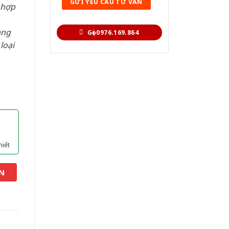
 hợp
àng
Gọi 0976.169.864
loại
hiết
N