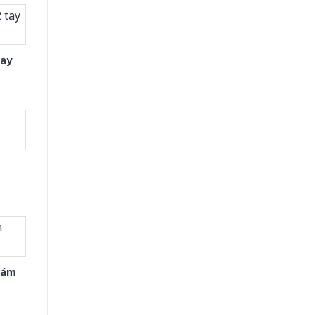
tay
Xám