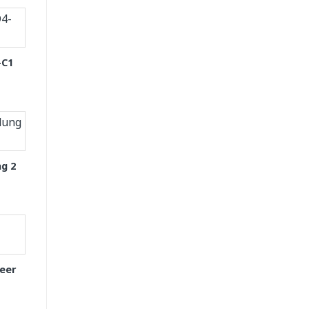
-C1
g 2
eer