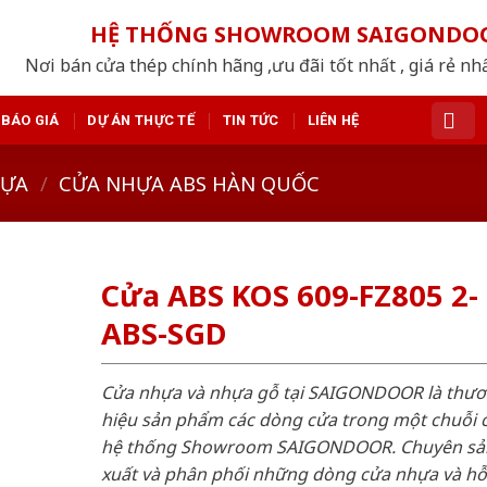
HỆ THỐNG SHOWROOM SAIGONDO
Nơi bán cửa thép chính hãng ,ưu đãi tốt nhất , giá rẻ n
BÁO GIÁ
DỰ ÁN THỰC TẾ
TIN TỨC
LIÊN HỆ
HỰA
/
CỬA NHỰA ABS HÀN QUỐC
Cửa ABS KOS 609-FZ805 2-
ABS-SGD
Cửa nhựa và nhựa gỗ tại SAIGONDOOR là thư
hiệu sản phẩm các dòng cửa trong một chuỗi 
hệ thống Showroom SAIGONDOOR. Chuyên sả
xuất và phân phối những dòng cửa nhựa và h