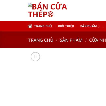
Skip
to
content
TRANG CHỦ
GIỚI THIỆU
SẢN PHẨM
TRANG CHỦ
/
SẢN PHẨM
/
CỬA N