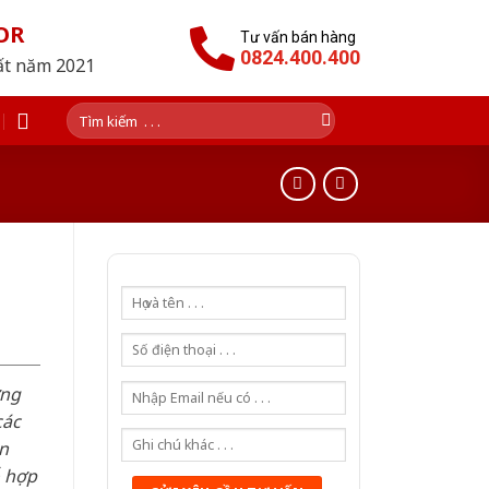
OR
Tư vấn bán hàng
0824.400.400
hất năm 2021
Tìm
kiếm:
ơng
các
n
ỗ hợp