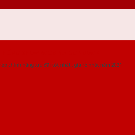
 THỐNG SHOWROOM SAIGONDOOR
ép chính hãng ,ưu đãi tốt nhất , giá rẻ nhất năm 2021