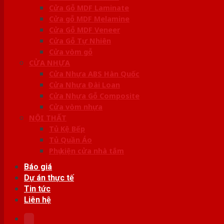
Cửa Gỗ MDF Laminate
Cửa gỗ MDF Melamine
Cửa Gỗ MDF Veneer
Cửa Gỗ Tự Nhiên
Cửa vòm gỗ
CỬA NHỰA
Cửa Nhựa ABS Hàn Quốc
Cửa Nhựa Đài Loan
Cửa Nhựa Gỗ Composite
Cửa vòm nhựa
NỘI THẤT
Tủ Kệ Bếp
Tủ Quần Áo
Phụ kiện cửa nhà tắm
Báo giá
Dự án thực tế
Tin tức
Liên hệ