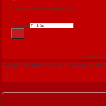
Chưa có sản phẩm trong giỏ hàng.
Tìm kiếm:
HỆ
Nơi bán cửa th
Trang chủ
/
Sản phẩm
/
CỬA NHỰA
/
Cửa Nhựa ABS Hàn Q