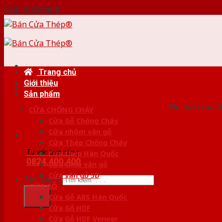
Skip to content
Trang chủ
Giới thiệu
HỆ
Sản phẩm
Nơi bán cửa th
CỬA CHỐNG CHÁY
Cửa Gỗ Chống Cháy
Cửa nhôm vân gỗ
Cửa Thép Chống Cháy
Tư vấn bán hàng
Cửa thép Hàn Quốc
0824.400.400
Cửa thép vân gỗ
Cửa vân gỗ 5D
Tìm kiếm:
CỬA GỖ
Cửa Gỗ ABS Hàn Quốc
Cửa Gỗ HDF
Cửa Gỗ HDF Veneer