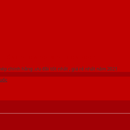
 THỐNG SHOWROOM SAIGONDOOR
ép chính hãng ,ưu đãi tốt nhất , giá rẻ nhất năm 2021
uốc