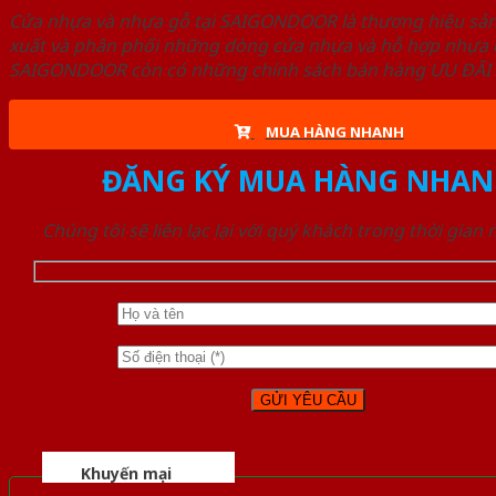
Cửa nhựa và nhựa gỗ tại SAIGONDOOR là thương hiệu s
xuất và phân phối những dòng cửa nhựa và hỗ hợp nhựa ch
SAIGONDOOR còn có những chính sách bán hàng ƯU ĐÃI CAO
MUA HÀNG NHANH
ĐĂNG KÝ MUA HÀNG NHAN
Chúng tôi sẽ liên lạc lại với quý khách trong thời gian
Khuyến mại