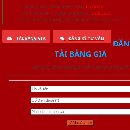
Quà tặng đồ nội thất trang trí lên đến
1.000.000đ
Giảm trực tiếp khi mua đơn hàng lớn hơn
3.000.000đ
Nhiều ưu đãi lớn khi đăng ký tài khoản thành viên thân thiết
TẢI BẢNG GIÁ
ĐĂNG KÝ TƯ VẤN
ĐĂN
TẢI BẢNG GIÁ
Đăng ký nhận báo giá mới nhất từ chúng tôi