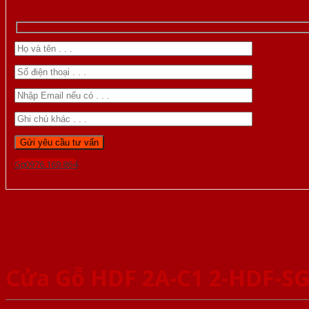
Gọi 0976.169.864
Cửa Gỗ HDF 2A-C1 2-HDF-S