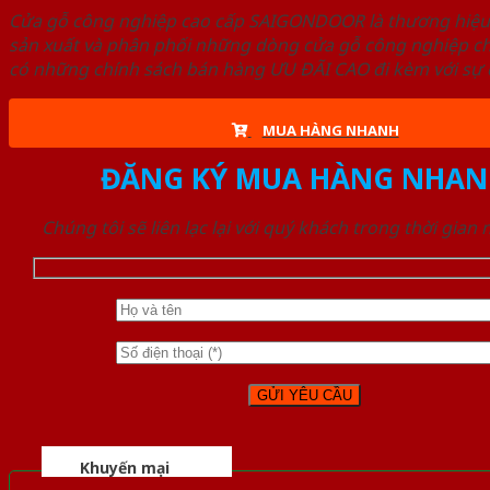
Cửa gỗ công nghiệp cao cấp SAIGONDOOR là thương hiệ
sản xuất và phân phối những dòng cửa gỗ công nghiệp ch
có những chính sách bán hàng ƯU ĐÃI CAO đi kèm với sự đ
MUA HÀNG NHANH
ĐĂNG KÝ MUA HÀNG NHAN
Chúng tôi sẽ liên lạc lại với quý khách trong thời gian
Khuyến mại