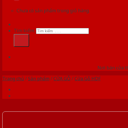
Chưa có sản phẩm trong giỏ hàng.
Tìm kiếm:
HỆ
Nơi bán cửa th
Trang chủ
/
Sản phẩm
/
CỬA GỖ
/
Cửa Gỗ HDF