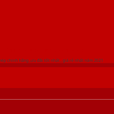
 THỐNG SHOWROOM SAIGONDOOR
ép chính hãng ,ưu đãi tốt nhất , giá rẻ nhất năm 2021