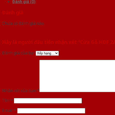
Đánh giá (0)
Đánh giá
Chưa có đánh giá nào.
Hãy là người đầu tiên nhận xét “Cửa Gỗ HDF 
Đánh giá của bạn
Nhận xét của bạn
*
Tên
*
Email
*