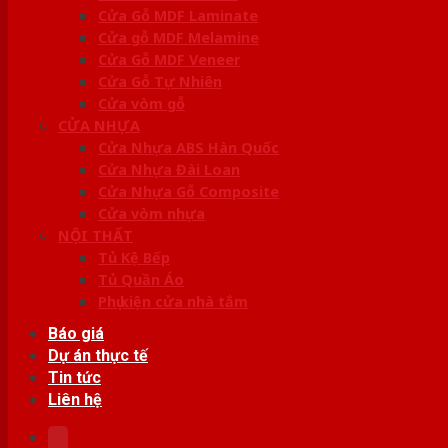
Cửa Gỗ MDF Laminate
Cửa gỗ MDF Melamine
Cửa Gỗ MDF Veneer
Cửa Gỗ Tự Nhiên
Cửa vòm gỗ
CỬA NHỰA
Cửa Nhựa ABS Hàn Quốc
Cửa Nhựa Đài Loan
Cửa Nhựa Gỗ Composite
Cửa vòm nhựa
NỘI THẤT
Tủ Kệ Bếp
Tủ Quần Áo
Phụ kiện cửa nhà tắm
Báo giá
Dự án thực tế
Tin tức
Liên hệ