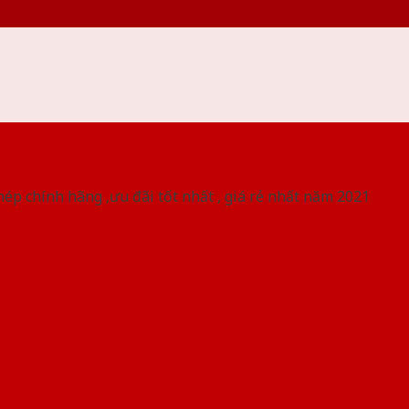
 THỐNG SHOWROOM SAIGONDOOR
ép chính hãng ,ưu đãi tốt nhất , giá rẻ nhất năm 2021