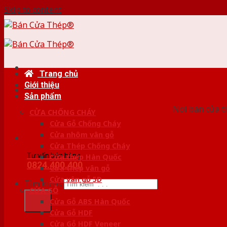
Skip to content
Trang chủ
Giới thiệu
HỆ
Sản phẩm
Nơi bán cửa th
CỬA CHỐNG CHÁY
Cửa Gỗ Chống Cháy
Cửa nhôm vân gỗ
Cửa Thép Chống Cháy
Tư vấn bán hàng
Cửa thép Hàn Quốc
0824.400.400
Cửa thép vân gỗ
Cửa vân gỗ 5D
Tìm kiếm:
CỬA GỖ
Cửa Gỗ ABS Hàn Quốc
Cửa Gỗ HDF
Cửa Gỗ HDF Veneer