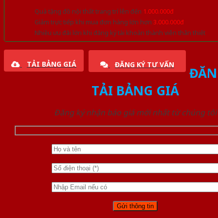
Quà tặng đồ nội thất trang trí lên đến
1.000.000đ
Giảm trực tiếp khi mua đơn hàng lớn hơn
3.000.000đ
Nhiều ưu đãi lớn khi đăng ký tài khoản thành viên thân thiết
TẢI BẢNG GIÁ
ĐĂNG KÝ TƯ VẤN
ĐĂN
TẢI BẢNG GIÁ
Đăng ký nhận báo giá mới nhất từ chúng tôi