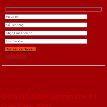
Gọi 0976.169.864
Cửa Gỗ MDF Laminate P1
van kem-SGD