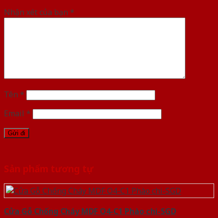
Nhận xét của bạn
*
Tên
*
Email
*
Sản phẩm tương tự
Cửa Gỗ Chống Cháy MDF O4-C1 Phào chi-SGD