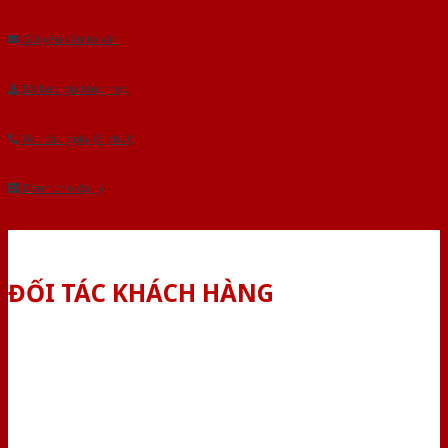
Âu.Chúng tôi tự tin là nhà sản xuất & cung cấp hàng đầu tại Việt Nam!
Gửi yêu cầu tư vấn
Tải báo giá tổng hợp
Yêu cầu gọi lại (3 phút)
Dành cho đại lý
ĐỐI TÁC KHÁCH HÀNG