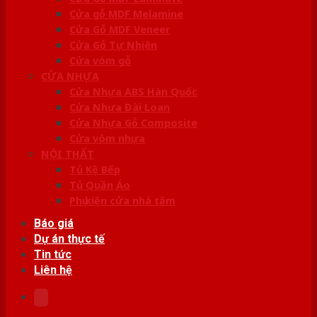
Cửa gỗ MDF Melamine
Cửa Gỗ MDF Veneer
Cửa Gỗ Tự Nhiên
Cửa vòm gỗ
CỬA NHỰA
Cửa Nhựa ABS Hàn Quốc
Cửa Nhựa Đài Loan
Cửa Nhựa Gỗ Composite
Cửa vòm nhựa
NỘI THẤT
Tủ Kệ Bếp
Tủ Quần Áo
Phụ kiện cửa nhà tắm
Báo giá
Dự án thực tế
Tin tức
Liên hệ