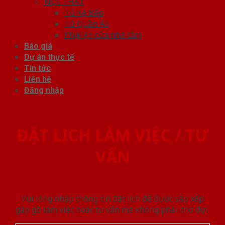
NỘI THẤT
Tủ Kệ Bếp
Tủ Quần Áo
Phụ kiện cửa nhà tắm
Báo giá
Dự án thực tế
Tin tức
Liên hệ
Đăng nhập
ĐẶT LỊCH LÀM VIỆC / TƯ
VẤN
Vui lòng nhập thông tin đặt lịch để được sắp xếp
gặp gỡ làm việc hoăc tư vấn mà không phải chờ đợi.