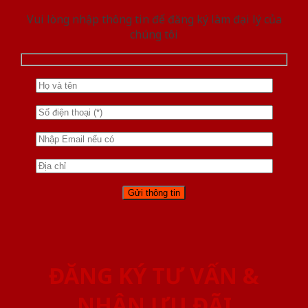
Vui lòng nhập thông tin để đăng ký làm đại lý của
chúng tôi
ĐĂNG KÝ TƯ VẤN &
NHẬN ƯU ĐÃI