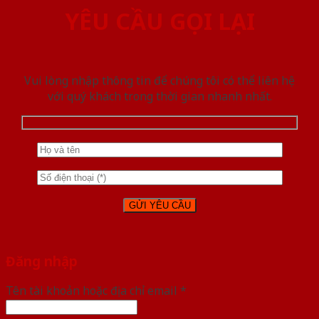
YÊU CẦU GỌI LẠI
Vui lòng nhập thông tin để chúng tôi có thể liên hệ
với quý khách trong thời gian nhanh nhất.
Đăng nhập
Tên tài khoản hoặc địa chỉ email
*