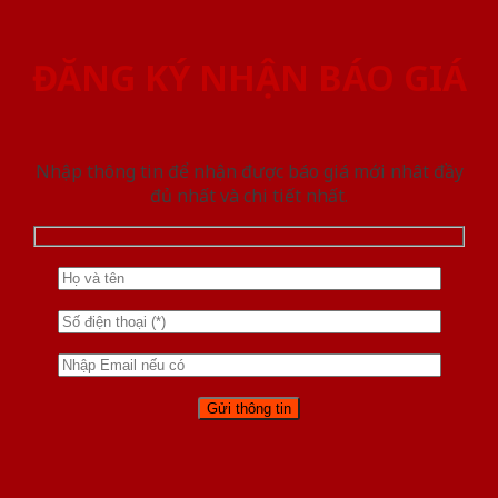
ĐĂNG KÝ NHẬN BÁO GIÁ
Nhập thông tin để nhận được báo giá mới nhât đầy
đủ nhất và chi tiết nhất.