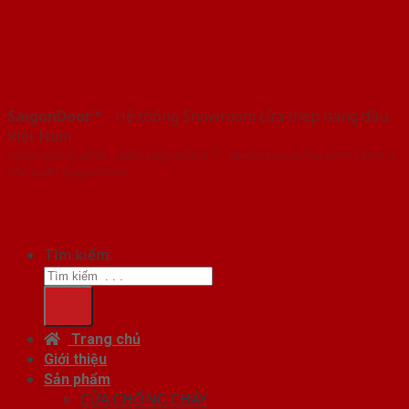
SaigonDoor™
- Hệ thống Showroom cửa thép hàng đầu
Việt Nam
Copyright ⓒ 2016 – 2026 SaigonDoor™ - www.bancuathep.com | Đơn vị
chủ quản SaigonDoor
Tìm kiếm:
Trang chủ
Giới thiệu
Sản phẩm
CỬA CHỐNG CHÁY