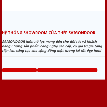
HỆ THỐNG SHOWROOM CỬA THÉP SAIGONDOOR
SAIGONDOOR luôn nỗ lực mang đến cho đối tác và khách
hàng những sản phẩm công nghệ cao cấp, có giá trị gia tăng
tiện ích, sáng tạo cho cộng đồng một tương lai tốt đẹp hơn!
www.bancuathep.com
Tổng đài tư vấn miễn phí: 0824.400.400