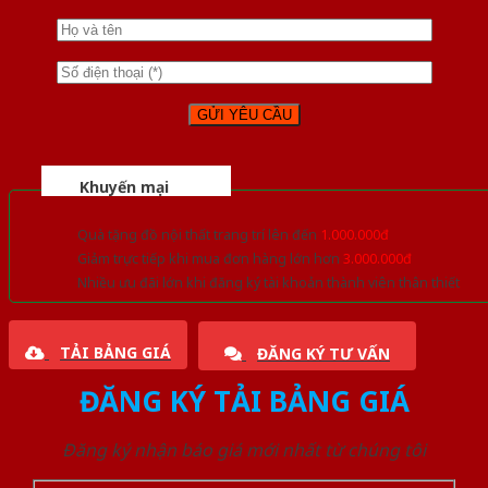
Khuyến mại
Quà tặng đồ nội thất trang trí lên đến
1.000.000đ
Giảm trực tiếp khi mua đơn hàng lớn hơn
3.000.000đ
Nhiều ưu đãi lớn khi đăng ký tài khoản thành viên thân thiết
TẢI BẢNG GIÁ
ĐĂNG KÝ TƯ VẤN
ĐĂNG KÝ TẢI BẢNG GIÁ
Đăng ký nhận báo giá mới nhất từ chúng tôi