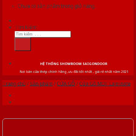
Chưa có sản phẩm trong giỏ hàng.
Tìm kiếm:
HỆ THỐNG SHOWROOM SAIGONDOOR
Nơi bán cửa thép chính hãng ,ưu đãi tốt nhất , giá rẻ nhất năm 2021
Trang chủ
/
Sản phẩm
/
CỬA GỖ
/
Cửa Gỗ MDF Laminate