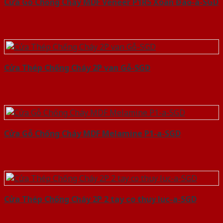
Cửa Gỗ Chống Cháy MDF Veneer P1R5 Xoan Đào-a-SGD
Cửa Thép Chống Cháy 2P van Gỗ-SGD
Cửa Gỗ Chống Cháy MDF Melamine P1-a-SGD
Cửa Thép Chống Cháy 2P 2 tay co thuy luc-a-SGD