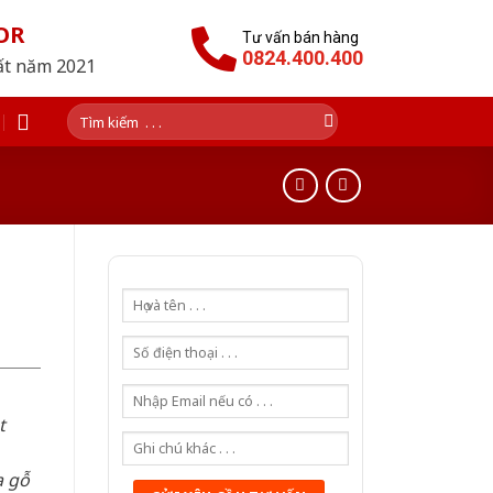
OR
Tư vấn bán hàng
0824.400.400
hất năm 2021
Tìm
kiếm:
t
a gỗ