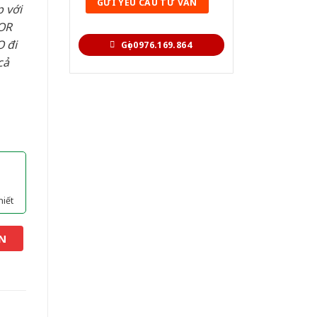
 với
OR
 đi
Gọi 0976.169.864
cả
hiết
N