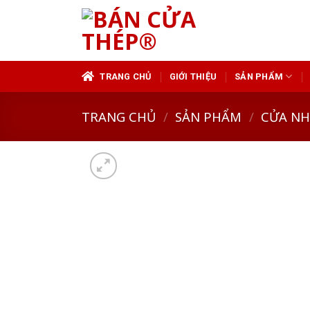
Skip
to
content
TRANG CHỦ
GIỚI THIỆU
SẢN PHẨM
TRANG CHỦ
/
SẢN PHẨM
/
CỬA N