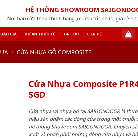
HỆ THỐNG SHOWROOM SAIGONDO
Nơi bán cửa thép chính hãng ,ưu đãi tốt nhất , giá rẻ n
BÁO GIÁ
DỰ ÁN THỰC TẾ
TIN TỨC
LIÊN HỆ
HỰA
/
CỬA NHỰA GỖ COMPOSITE
Cửa Nhựa Composite P1R4
SGD
Cửa nhựa và nhựa gỗ tại SAIGONDOOR là thư
hiệu sản phẩm các dòng cửa trong một chuỗi 
hệ thống Showroom SAIGONDOOR. Chuyên sả
xuất và phân phối những dòng cửa nhựa và h