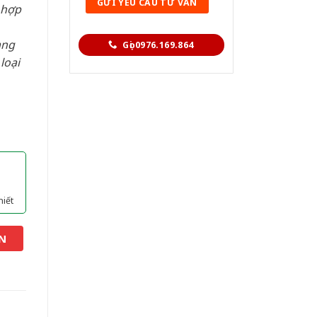
 hợp
àng
Gọi 0976.169.864
loại
hiết
N