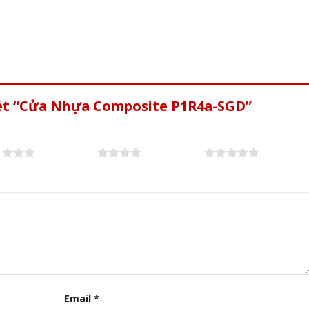
xét “Cửa Nhựa Composite P1R4a-SGD”
s
4 of 5 stars
5 of 5 stars
Email
*