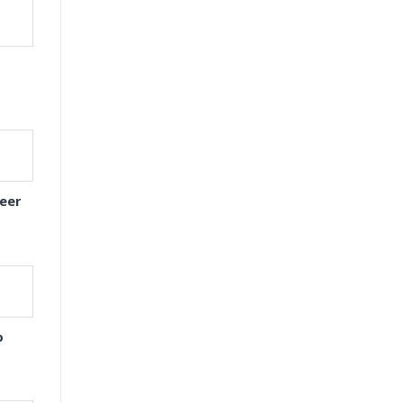
eer
o