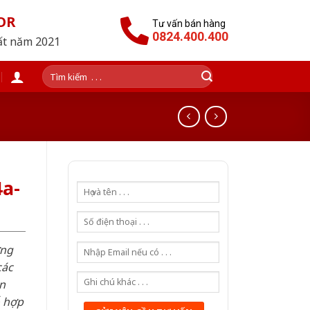
OR
Tư vấn bán hàng
0824.400.400
hất năm 2021
Tìm
kiếm:
a-
ơng
các
n
ỗ hợp