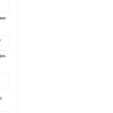
eer
Xám-
D