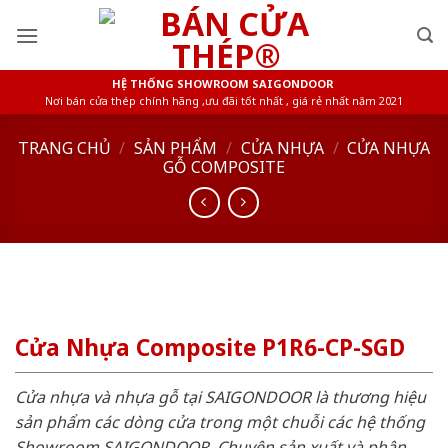
Skip
to
content
HỆ THỐNG SHOWROOM SAIGONDOOR
Nơi bán cửa thép chính hãng ,ưu đãi tốt nhất , giá rẻ nhất năm 2021
TRANG CHỦ
/
SẢN PHẨM
/
CỬA NHỰA
/
CỬA NHỰA
GỖ COMPOSITE
Cửa Nhựa Composite P1R6-CP-SGD
Cửa nhựa và nhựa gỗ tại SAIGONDOOR là thương hiệu
sản phẩm các dòng cửa trong một chuỗi các hệ thống
Showroom SAIGONDOOR. Chuyên sản xuất và phân