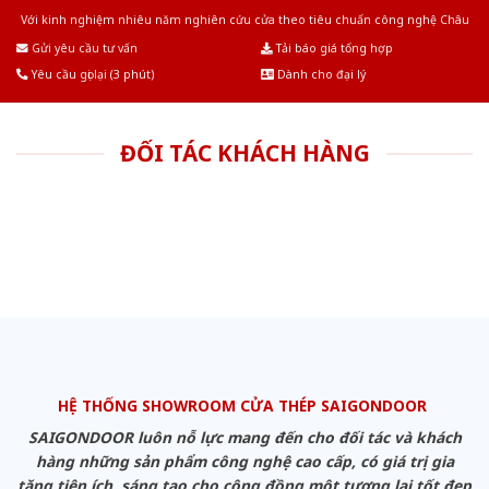
Với kinh nghiệm nhiêu năm nghiên cứu cửa theo tiêu chuẩn công nghệ Châu
Âu.Chúng tôi tự tin là nhà sản xuất & cung cấp hàng đầu tại Việt Nam!
Gửi yêu cầu tư vấn
Tải báo giá tổng hợp
Yêu cầu gọi lại (3 phút)
Dành cho đại lý
ĐỐI TÁC KHÁCH HÀNG
HỆ THỐNG SHOWROOM CỬA THÉP SAIGONDOOR
SAIGONDOOR luôn nỗ lực mang đến cho đối tác và khách
hàng những sản phẩm công nghệ cao cấp, có giá trị gia
tăng tiện ích, sáng tạo cho cộng đồng một tương lai tốt đẹp