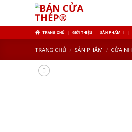
Skip
to
content
TRANG CHỦ
GIỚI THIỆU
SẢN PHẨM
TRANG CHỦ
/
SẢN PHẨM
/
CỬA N