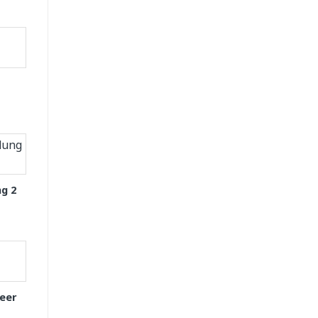
g 2
eer