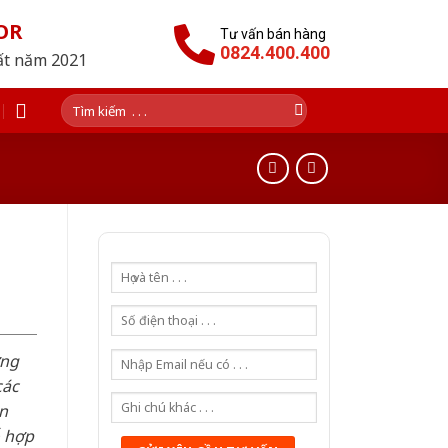
OR
Tư vấn bán hàng
0824.400.400
hất năm 2021
Tìm
kiếm:
ơng
các
n
ỗ hợp