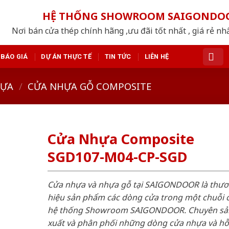
HỆ THỐNG SHOWROOM SAIGONDO
Nơi bán cửa thép chính hãng ,ưu đãi tốt nhất , giá rẻ n
BÁO GIÁ
DỰ ÁN THỰC TẾ
TIN TỨC
LIÊN HỆ
HỰA
/
CỬA NHỰA GỖ COMPOSITE
Cửa Nhựa Composite
SGD107-M04-CP-SGD
Cửa nhựa và nhựa gỗ tại SAIGONDOOR là thư
hiệu sản phẩm các dòng cửa trong một chuỗi 
hệ thống Showroom SAIGONDOOR. Chuyên sả
xuất và phân phối những dòng cửa nhựa và h