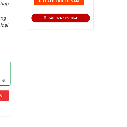
 hợp
àng
Gọi 0976.169.864
loại
hiết
N