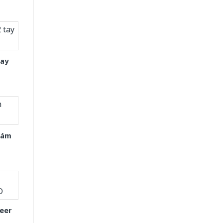
tay
Xám
eer