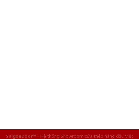
SaigonDoor™
- Hệ thống Showroom cửa thép hàng đầu Việt