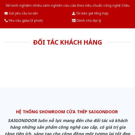
Với kinh nghiệm nhiêu năm nghiên cứu cửa theo tiêu chuẩn công nghệ Châu
Âu.Chúng tôi tự tin là nhà sản xuất & cung cấp hàng đầu tại Việt Nam!
Gửi yêu cầu tư vấn
Tải báo giá tổng hợp
Yêu cầu gọi lại (3 phút)
Dành cho đại lý
ĐỐI TÁC KHÁCH HÀNG
HỆ THỐNG SHOWROOM CỬA THÉP SAIGONDOOR
SAIGONDOOR luôn nỗ lực mang đến cho đối tác và khách
hàng những sản phẩm công nghệ cao cấp, có giá trị gia
tăng tiện ích, sáng tạo cho cộng đồng một tương lai tốt đẹp