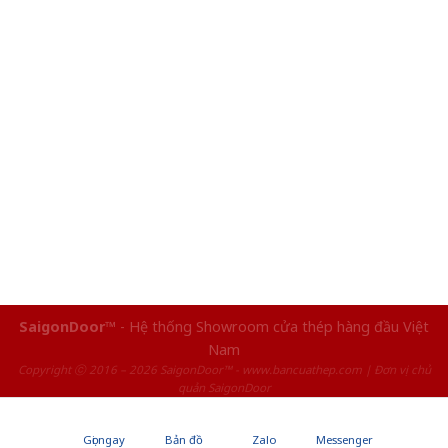
SaigonDoor™
- Hệ thống Showroom cửa thép hàng đầu Việt
Nam
Copyright ⓒ 2016 – 2026 SaigonDoor™ - www.bancuathep.com | Đơn vị chủ
quản SaigonDoor
Gọi ngay
Bản đồ
Zalo
Messenger