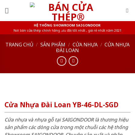
Skip
to
content
HỆ THỐNG SHOWROOM SAIGONDOOR
Nơi bán cửa thép chính hãng ,ưu đãi tốt nhất , giá rẻ nhất năm 2021
TRANG CHỦ
/
SẢN PHẨM
/
CỬA NHỰA
/
CỬA NHỰA
ĐÀI LOAN
Cửa Nhựa Đài Loan YB-46-DL-SGD
Cửa nhựa và nhựa gỗ tại SAIGONDOOR là thương hiệu
sản phẩm các dòng cửa trong một chuỗi các hệ thống
Showroom SAIGONDOOR. Chuyên sản xuất và phân