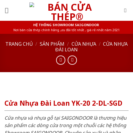
Skip
to
content
HỆ THỐNG SHOWROOM SAIGONDOOR
Nơi bán cửa thép chính hãng ,ưu đãi tốt nhất , giá rẻ nhất năm 2021
TRANG CHỦ
/
SẢN PHẨM
/
CỬA NHỰA
/
CỬA NHỰA
ĐÀI LOAN
Cửa Nhựa Đài Loan YK-20 2-DL-SGD
Cửa nhựa và nhựa gỗ tại SAIGONDOOR là thương hiệu
sản phẩm các dòng cửa trong một chuỗi các hệ thống
Showroom SAIGONDOOR. Chuyên sản xuất và phân