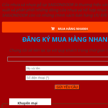
Cửa nhựa và nhựa gỗ tại SAIGONDOOR là thương hiệu s
xuất và phân phối những dòng cửa nhựa và hỗ hợp nhựa ch
SAIGONDOOR còn có những chính sách bán hàng ƯU ĐÃI CAO
MUA HÀNG NHANH
ĐĂNG KÝ MUA HÀNG NHAN
Chúng tôi sẽ liên lạc lại với quý khách trong thời gian
Khuyến mại