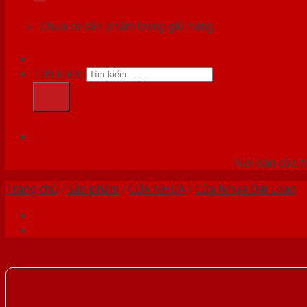
Chưa có sản phẩm trong giỏ hàng.
Tìm kiếm:
HỆ
Nơi bán cửa th
Trang chủ
/
Sản phẩm
/
CỬA NHỰA
/
Cửa Nhựa Đài Loan