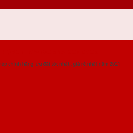
 THỐNG SHOWROOM SAIGONDOOR
ép chính hãng ,ưu đãi tốt nhất , giá rẻ nhất năm 2021