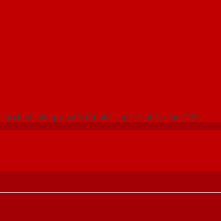
 THỐNG SHOWROOM SAIGONDOOR
ép chính hãng ,ưu đãi tốt nhất , giá rẻ nhất năm 2021