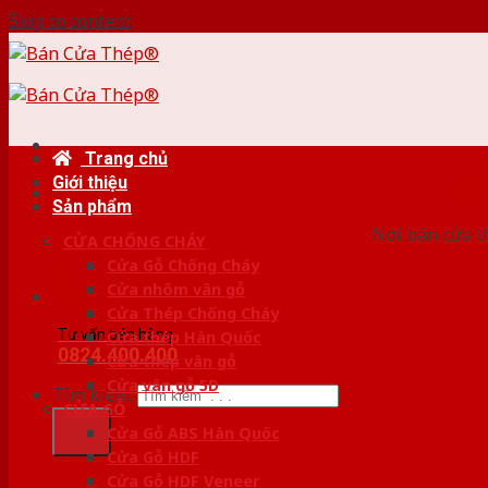
Skip to content
Trang chủ
Giới thiệu
HỆ
Sản phẩm
Nơi bán cửa th
CỬA CHỐNG CHÁY
Cửa Gỗ Chống Cháy
Cửa nhôm vân gỗ
Cửa Thép Chống Cháy
Tư vấn bán hàng
Cửa thép Hàn Quốc
0824.400.400
Cửa thép vân gỗ
Cửa vân gỗ 5D
Tìm kiếm:
CỬA GỖ
Cửa Gỗ ABS Hàn Quốc
Cửa Gỗ HDF
Cửa Gỗ HDF Veneer