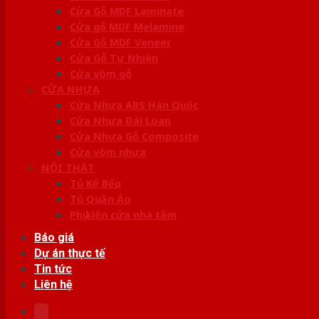
Cửa Gỗ MDF Laminate
Cửa gỗ MDF Melamine
Cửa Gỗ MDF Veneer
Cửa Gỗ Tự Nhiên
Cửa vòm gỗ
CỬA NHỰA
Cửa Nhựa ABS Hàn Quốc
Cửa Nhựa Đài Loan
Cửa Nhựa Gỗ Composite
Cửa vòm nhựa
NỘI THẤT
Tủ Kệ Bếp
Tủ Quần Áo
Phụ kiện cửa nhà tắm
Báo giá
Dự án thực tế
Tin tức
Liên hệ