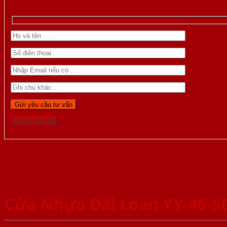
Gọi 0976.169.864
Cửa Nhựa Đài Loan YY-46-S