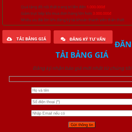
Quà tặng đồ nội thất trang trí lên đến
1.000.000đ
Giảm trực tiếp khi mua đơn hàng lớn hơn
3.000.000đ
Nhiều ưu đãi lớn khi đăng ký tài khoản thành viên thân thiết
TẢI BẢNG GIÁ
ĐĂNG KÝ TƯ VẤN
ĐĂN
TẢI BẢNG GIÁ
Đăng ký nhận báo giá mới nhất từ chúng tôi