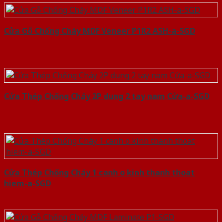
Cửa Gỗ Chống Cháy MDF Veneer P1R2 ASH-a-SGD
Cửa Thép Chống Cháy 2P dung 2 tay nam Cửa-a-SGD
Cửa Thép Chống Cháy 1 canh o kinh thanh thoat
hiem-a-SGD