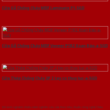
Cửa Gỗ Chống Cháy MDF Laminate P1-SGD
Cửa Gỗ Chống Cháy MDF Veneer P1R2 Xoan Đào-a-SGD
Cửa Thép Chống Cháy 2P 2 tay co thuy luc-a-SGD
Với kinh nghiệm nhiêu năm nghiên cứu cửa theo tiêu chuẩn công nghệ Châu