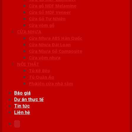
Cửa gỗ MDF Melamine
Cửa Gỗ MDF Veneer
Cửa Gỗ Tự Nhiên
Cửa vòm gỗ
CỬA NHỰA
Cửa Nhựa ABS Hàn Quốc
Cửa Nhựa Đài Loan
Cửa Nhựa Gỗ Composite
Cửa vòm nhựa
NỘI THẤT
Tủ Kệ Bếp
Tủ Quần Áo
Phụ kiện cửa nhà tắm
Báo giá
Dự án thực tế
Tin tức
Liên hệ