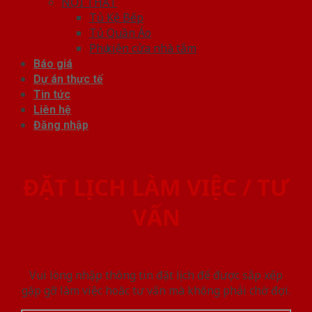
NỘI THẤT
Tủ Kệ Bếp
Tủ Quần Áo
Phụ kiện cửa nhà tắm
Báo giá
Dự án thực tế
Tin tức
Liên hệ
Đăng nhập
ĐẶT LỊCH LÀM VIỆC / TƯ
VẤN
Vui lòng nhập thông tin đặt lịch để được sắp xếp
gặp gỡ làm việc hoăc tư vấn mà không phải chờ đợi.