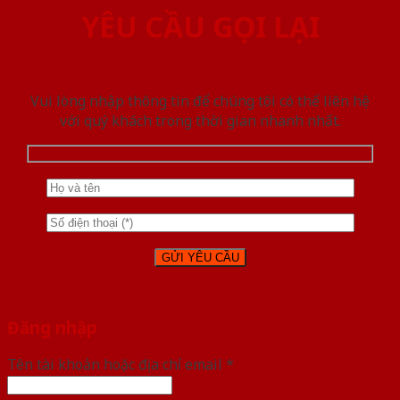
YÊU CẦU GỌI LẠI
Vui lòng nhập thông tin để chúng tôi có thể liên hệ
với quý khách trong thời gian nhanh nhất.
Đăng nhập
Tên tài khoản hoặc địa chỉ email
*