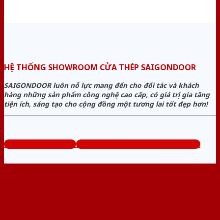
HỆ THỐNG SHOWROOM CỬA THÉP SAIGONDOOR
SAIGONDOOR luôn nỗ lực mang đến cho đối tác và khách
hàng những sản phẩm công nghệ cao cấp, có giá trị gia tăng
tiện ích, sáng tạo cho cộng đồng một tương lai tốt đẹp hơn!
www.bancuathep.com
Tổng đài tư vấn miễn phí: 0824.400.400