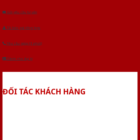
Âu.Chúng tôi tự tin là nhà sản xuất & cung cấp hàng đầu tại Việt Nam!
Gửi yêu cầu tư vấn
Tải báo giá tổng hợp
Yêu cầu gọi lại (3 phút)
Dành cho đại lý
ĐỐI TÁC KHÁCH HÀNG