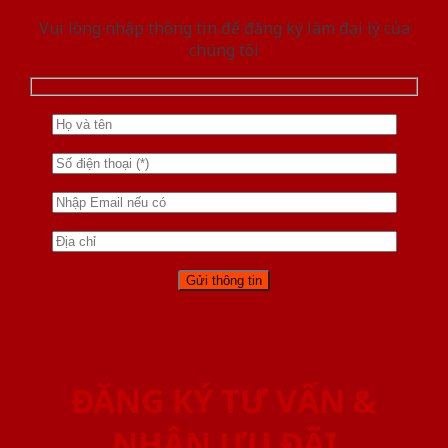
Vui lòng nhập thông tin để đăng ký làm đại lý của
chúng tôi
ĐĂNG KÝ TƯ VẤN &
NHẬN ƯU ĐÃI