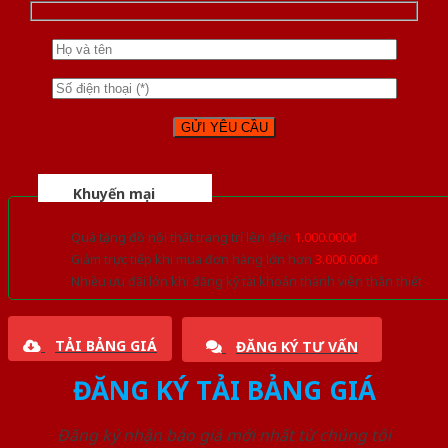
Khuyến mại
Quà tặng đồ nội thất trang trí lên đến
1.000.000đ
Giảm trực tiếp khi mua đơn hàng lớn hơn
3.000.000đ
Nhiều ưu đãi lớn khi đăng ký tài khoản thành viên thân thiết
TẢI BẢNG GIÁ
ĐĂNG KÝ TƯ VẤN
ĐĂNG KÝ TẢI BẢNG GIÁ
Đăng ký nhận báo giá mới nhất từ chúng tôi