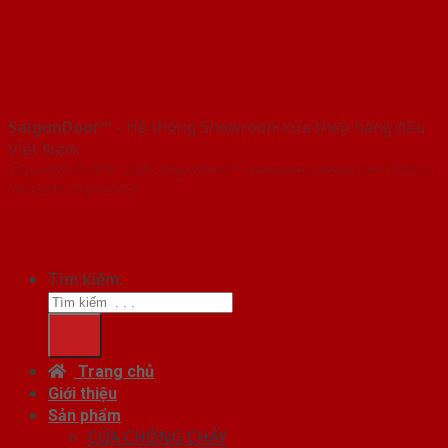
SaigonDoor™
- Hệ thống Showroom cửa thép hàng đầu
Việt Nam
Copyright ⓒ 2016 – 2026 SaigonDoor™ - www.bancuathep.com | Đơn vị
chủ quản SaigonDoor
Tìm kiếm:
Trang chủ
Giới thiệu
Sản phẩm
CỬA CHỐNG CHÁY