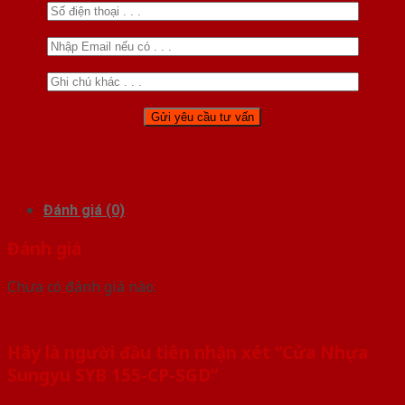
Đánh giá (0)
Đánh giá
Chưa có đánh giá nào.
Hãy là người đầu tiên nhận xét “Cửa Nhựa
Sungyu SYB 155-CP-SGD”