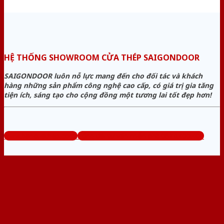
HỆ THỐNG SHOWROOM CỬA THÉP SAIGONDOOR
SAIGONDOOR luôn nỗ lực mang đến cho đối tác và khách
hàng những sản phẩm công nghệ cao cấp, có giá trị gia tăng
tiện ích, sáng tạo cho cộng đồng một tương lai tốt đẹp hơn!
www.bancuathep.com
Tổng đài tư vấn miễn phí: 0824.400.400