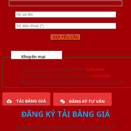
Khuyến mại
Quà tặng đồ nội thất trang trí lên đến
1.000.000đ
Giảm trực tiếp khi mua đơn hàng lớn hơn
3.000.000đ
Nhiều ưu đãi lớn khi đăng ký tài khoản thành viên thân thiết
TẢI BẢNG GIÁ
ĐĂNG KÝ TƯ VẤN
ĐĂNG KÝ TẢI BẢNG GIÁ
Đăng ký nhận báo giá mới nhất từ chúng tôi