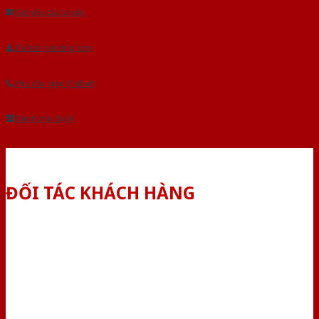
Gửi yêu cầu tư vấn
Tải báo giá tổng hợp
Yêu cầu gọi lại (3 phút)
Dành cho đại lý
ĐỐI TÁC KHÁCH HÀNG