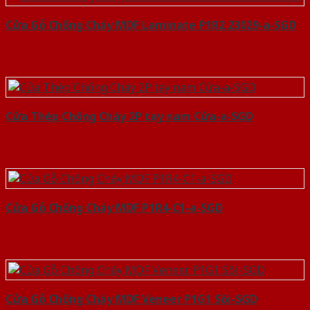
Cửa Gỗ Chống Cháy MDF Laminate P1R2 23029-a-SGD
Cửa Thép Chống Cháy 2P tay nam Cửa-a-SGD
Cửa Gỗ Chống Cháy MDF P1R4-C1-a-SGD
Cửa Gỗ Chống Cháy MDF Veneer P1G1 Sồi-SGD