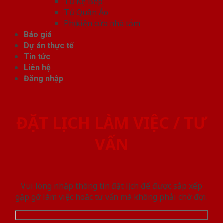
Tủ Kệ Bếp
Tủ Quần Áo
Phụ kiện cửa nhà tắm
Báo giá
Dự án thực tế
Tin tức
Liên hệ
Đăng nhập
ĐẶT LỊCH LÀM VIỆC / TƯ
VẤN
Vui lòng nhập thông tin đặt lịch để được sắp xếp
gặp gỡ làm việc hoăc tư vấn mà không phải chờ đợi.