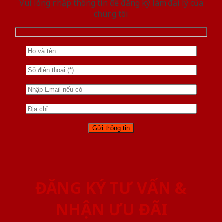
Vui lòng nhập thông tin để đăng ký làm đại lý của
chúng tôi
ĐĂNG KÝ TƯ VẤN &
NHẬN ƯU ĐÃI