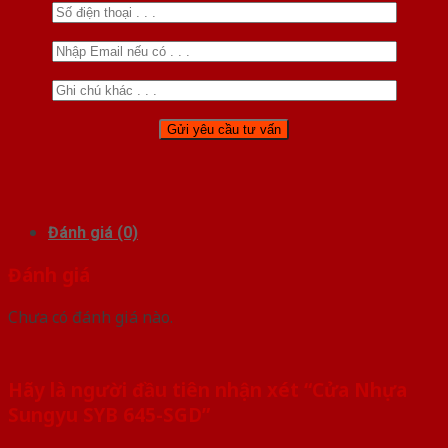
Đánh giá (0)
Đánh giá
Chưa có đánh giá nào.
Hãy là người đầu tiên nhận xét “Cửa Nhựa
Sungyu SYB 645-SGD”