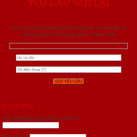
YÊU CẦU GỌI LẠI
Vui lòng nhập thông tin để chúng tôi có thể liên hệ
với quý khách trong thời gian nhanh nhất.
Đăng nhập
Tên tài khoản hoặc địa chỉ email
*
Mật khẩu
*