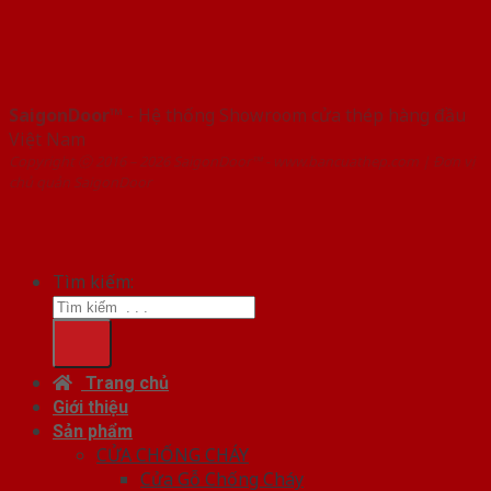
SaigonDoor™
- Hệ thống Showroom cửa thép hàng đầu
Việt Nam
Copyright ⓒ 2016 – 2026 SaigonDoor™ - www.bancuathep.com | Đơn vị
chủ quản SaigonDoor
Tìm kiếm:
Trang chủ
Giới thiệu
Sản phẩm
CỬA CHỐNG CHÁY
Cửa Gỗ Chống Cháy