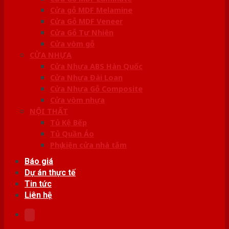
Cửa gỗ MDF Melamine
Cửa Gỗ MDF Veneer
Cửa Gỗ Tự Nhiên
Cửa vòm gỗ
CỬA NHỰA
Cửa Nhựa ABS Hàn Quốc
Cửa Nhựa Đài Loan
Cửa Nhựa Gỗ Composite
Cửa vòm nhựa
NỘI THẤT
Tủ Kệ Bếp
Tủ Quần Áo
Phụ kiện cửa nhà tắm
Báo giá
Dự án thực tế
Tin tức
Liên hệ