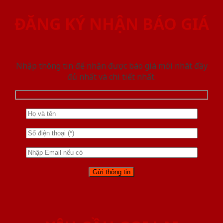
ĐĂNG KÝ NHẬN BÁO GIÁ
Nhập thông tin để nhận được báo giá mới nhât đầy
đủ nhất và chi tiết nhất.