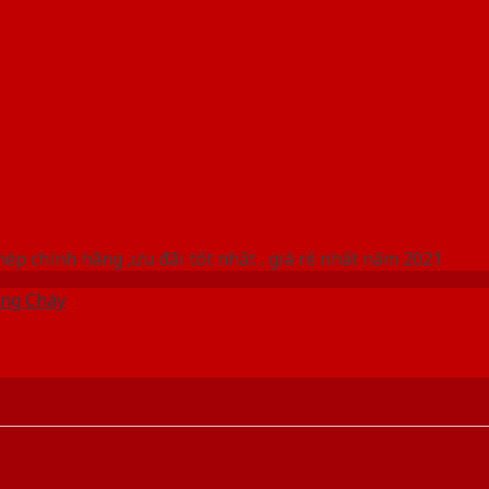
 THỐNG SHOWROOM SAIGONDOOR
ép chính hãng ,ưu đãi tốt nhất , giá rẻ nhất năm 2021
ng Cháy