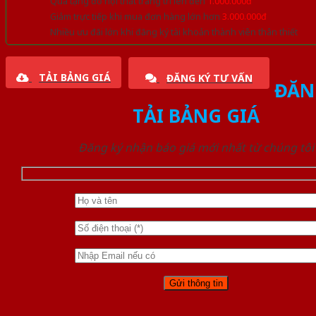
Quà tặng đồ nội thất trang trí lên đến
1.000.000đ
Giảm trực tiếp khi mua đơn hàng lớn hơn
3.000.000đ
Nhiều ưu đãi lớn khi đăng ký tài khoản thành viên thân thiết
TẢI BẢNG GIÁ
ĐĂNG KÝ TƯ VẤN
ĐĂN
TẢI BẢNG GIÁ
Đăng ký nhận báo giá mới nhất từ chúng tôi