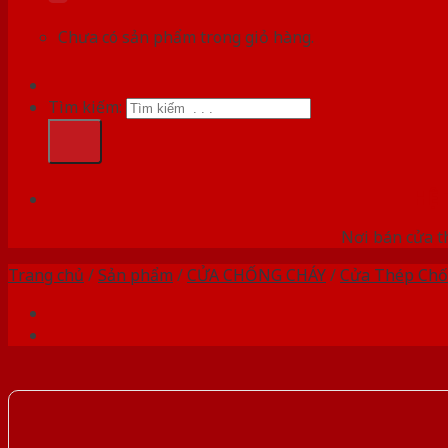
Chưa có sản phẩm trong giỏ hàng.
Tìm kiếm:
HỆ
Nơi bán cửa th
Trang chủ
/
Sản phẩm
/
CỬA CHỐNG CHÁY
/
Cửa Thép Chố