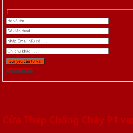
Gọi 0976.169.864
Cửa Thép Chống Cháy P1 va