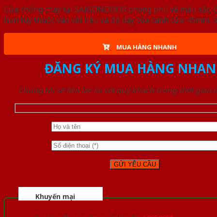
Cửa chống cháy tại SAIGONDOOR phong phú về màu sắc, đa d
hơn tùy thuộc vào vật liệu và độ dày của cánh cửa: 45mm
MUA HÀNG NHANH
ĐĂNG KÝ MUA HÀNG NHAN
Chúng tôi sẽ liên lạc lại với quý khách trong thời gian
Khuyến mại