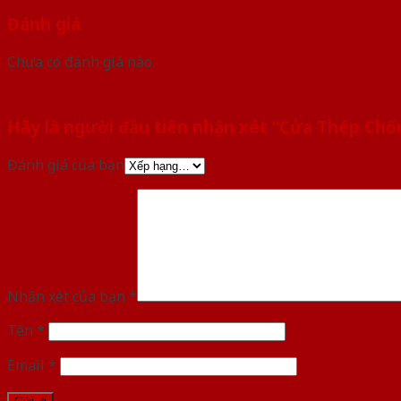
Đánh giá
Chưa có đánh giá nào.
Hãy là người đầu tiên nhận xét “Cửa Thép Chố
Đánh giá của bạn
Nhận xét của bạn
*
Tên
*
Email
*