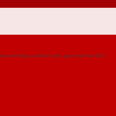
 THỐNG SHOWROOM SAIGONDOOR
ép chính hãng ,ưu đãi tốt nhất , giá rẻ nhất năm 2021