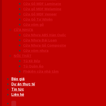
Cửa Gỗ MDF Laminate
Cửa gỗ MDF Melamine
Cửa Gỗ MDF Veneer
Cửa Gỗ Tự Nhiên
Cửa vòm gỗ
CỬA NHỰA
Cửa Nhựa ABS Hàn Quốc
Cửa Nhựa Đài Loan
Cửa Nhựa Gỗ Composite
Cửa vòm nhựa
NỘI THẤT
Tủ Kệ Bếp
Tủ Quần Áo
Phụ kiện cửa nhà tắm
Báo giá
Dự án thực tế
Tin tức
Liên hệ