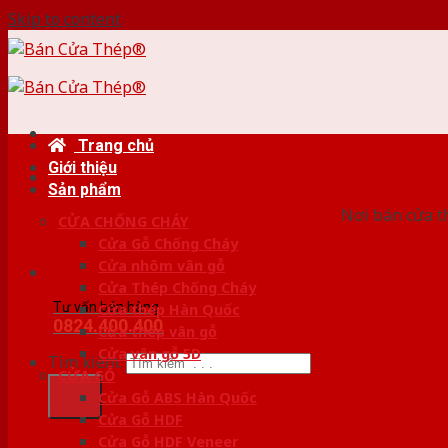
Skip to content
Trang chủ
Giới thiệu
HỆ
Sản phẩm
Nơi bán cửa th
CỬA CHỐNG CHÁY
Cửa Gỗ Chống Cháy
Cửa nhôm vân gỗ
Cửa Thép Chống Cháy
Tư vấn bán hàng
Cửa thép Hàn Quốc
0824.400.400
Cửa thép vân gỗ
Cửa vân gỗ 5D
Tìm kiếm:
CỬA GỖ
Cửa Gỗ ABS Hàn Quốc
Cửa Gỗ HDF
Cửa Gỗ HDF Veneer