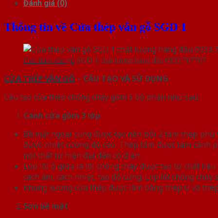
Đánh giá (0)
Thông tin về Cửa thép vân gỗ SGD 1
Cửa thép vân gỗ
SGD 1 chất lượng hàng đầu 0933.707707
CỬA THÉP VÂN GỖ
– CẤU TẠO VÀ SỬ DỤNG
Cấu tạo cửa thép chống cháy gồm 5 bộ phận như sau:
Cánh cửa
gồm 3 lớp
Bề mặt ngoài cùng được tạo nên bởi 2 tấm thép phủ vâ
được nhiệt cường độ cao. Thép tấm được làm cánh p
nội thất từ hiện đại đến cổ điển.
Lớp lõi ở giữa là lõi chống cháy được tạo từ chất l
cách âm, cách nhiệt, tạo độ cứng. Lớp lõi chống chá
Khung xương cửa thép được làm bằng thép U và thép
Sơn bề mặt