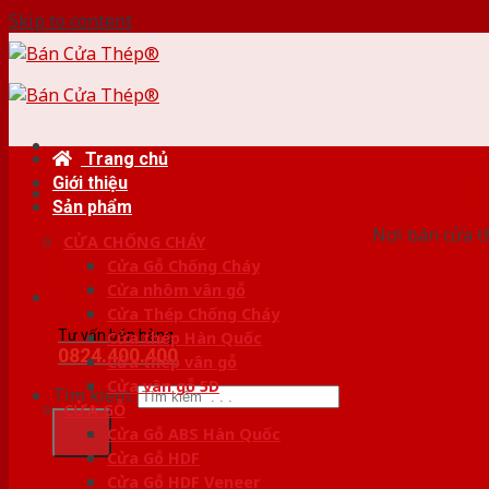
Skip to content
Trang chủ
Giới thiệu
HỆ
Sản phẩm
Nơi bán cửa th
CỬA CHỐNG CHÁY
Cửa Gỗ Chống Cháy
Cửa nhôm vân gỗ
Cửa Thép Chống Cháy
Tư vấn bán hàng
Cửa thép Hàn Quốc
0824.400.400
Cửa thép vân gỗ
Cửa vân gỗ 5D
Tìm kiếm:
CỬA GỖ
Cửa Gỗ ABS Hàn Quốc
Cửa Gỗ HDF
Cửa Gỗ HDF Veneer