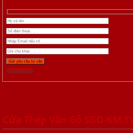
Gọi 0976.169.864
Cửa Thép Vân Gỗ SGD-KM.T