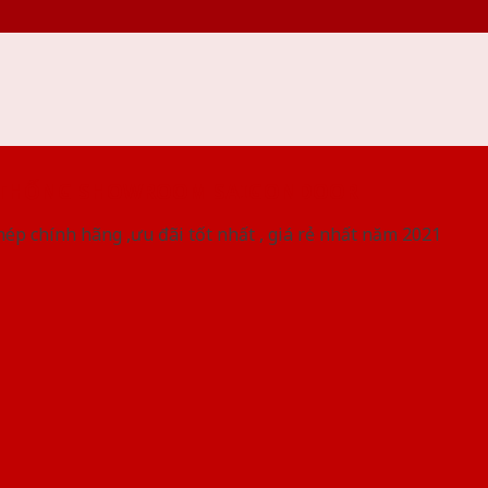
 THỐNG SHOWROOM SAIGONDOOR
ép chính hãng ,ưu đãi tốt nhất , giá rẻ nhất năm 2021