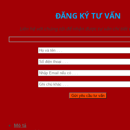
ĐĂNG KÝ TƯ VẤN
Liên hệ với chúng tôi để nhận được tư vấn chi tiết
Mô tả