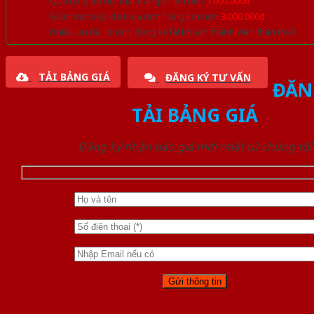
Quà tặng đồ nội thất trang trí lên đến
1.000.000đ
Giảm trực tiếp khi mua đơn hàng lớn hơn
3.000.000đ
Nhiều ưu đãi lớn khi đăng ký tài khoản thành viên thân thiết
TẢI BẢNG GIÁ
ĐĂNG KÝ TƯ VẤN
ĐĂN
TẢI BẢNG GIÁ
Đăng ký nhận báo giá mới nhất từ chúng tôi