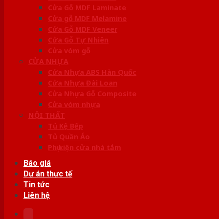
Cửa Gỗ MDF Laminate
Cửa gỗ MDF Melamine
Cửa Gỗ MDF Veneer
Cửa Gỗ Tự Nhiên
Cửa vòm gỗ
CỬA NHỰA
Cửa Nhựa ABS Hàn Quốc
Cửa Nhựa Đài Loan
Cửa Nhựa Gỗ Composite
Cửa vòm nhựa
NỘI THẤT
Tủ Kệ Bếp
Tủ Quần Áo
Phụ kiện cửa nhà tắm
Báo giá
Dự án thực tế
Tin tức
Liên hệ