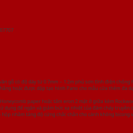
n gỗ có độ dày từ 0.7mm – 1.2m phủ sơn tĩnh điện chống han
hẳng hoặc được dập tạo hình Pano cho mẫu cửa thêm đa dạn
iệu Honeycomb paper hoặc tấm eron 2 mặt ở giữa kèm Rockwo
y sử dụng để ngăn và giảm bức xạ nhiệt của đám cháy truyền 
 hộp nhằm tăng độ cứng chắc chắn cho cánh không bị cong 