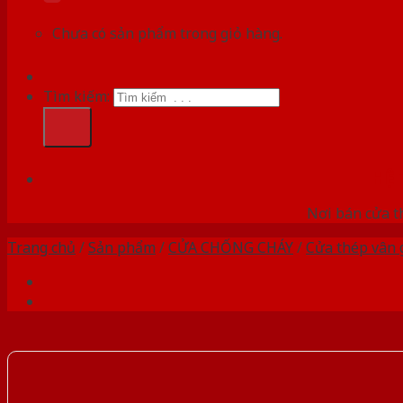
Chưa có sản phẩm trong giỏ hàng.
Tìm kiếm:
HỆ
Nơi bán cửa th
Trang chủ
/
Sản phẩm
/
CỬA CHỐNG CHÁY
/
Cửa thép vân 