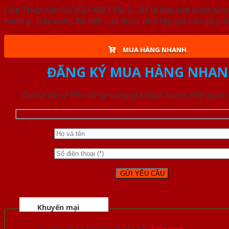
Cửa Thép Vân Gỗ SGD-KM.TVG-1C-31 là loại cửa được làm t
hoen gỉ, trầy xước. Bề mặt cửa được phủ lớp giả vân gỗ gi
MUA HÀNG NHANH
ĐĂNG KÝ MUA HÀNG NHAN
Chúng tôi sẽ liên lạc lại với quý khách trong thời gian
Khuyến mại