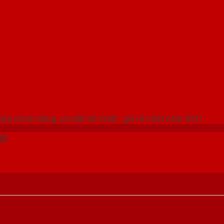
 THỐNG SHOWROOM SAIGONDOOR
ép chính hãng ,ưu đãi tốt nhất , giá rẻ nhất năm 2021
gỗ