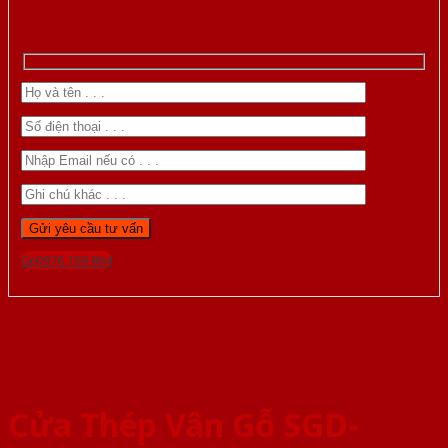
Gọi 0976.169.864
Cửa Thép Vân Gỗ SGD-