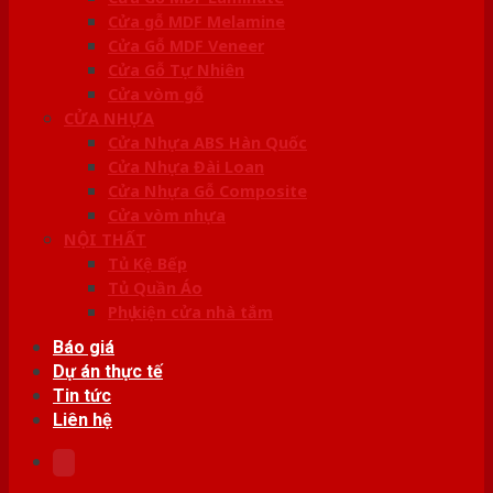
Cửa gỗ MDF Melamine
Cửa Gỗ MDF Veneer
Cửa Gỗ Tự Nhiên
Cửa vòm gỗ
CỬA NHỰA
Cửa Nhựa ABS Hàn Quốc
Cửa Nhựa Đài Loan
Cửa Nhựa Gỗ Composite
Cửa vòm nhựa
NỘI THẤT
Tủ Kệ Bếp
Tủ Quần Áo
Phụ kiện cửa nhà tắm
Báo giá
Dự án thực tế
Tin tức
Liên hệ