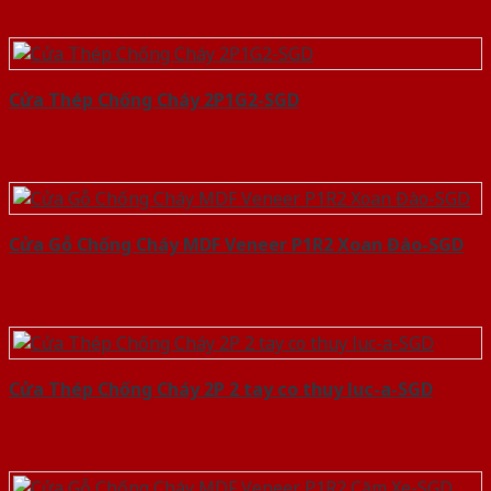
Cửa Thép Chống Cháy 2P1G2-SGD
Cửa Gỗ Chống Cháy MDF Veneer P1R2 Xoan Đào-SGD
Cửa Thép Chống Cháy 2P 2 tay co thuy luc-a-SGD