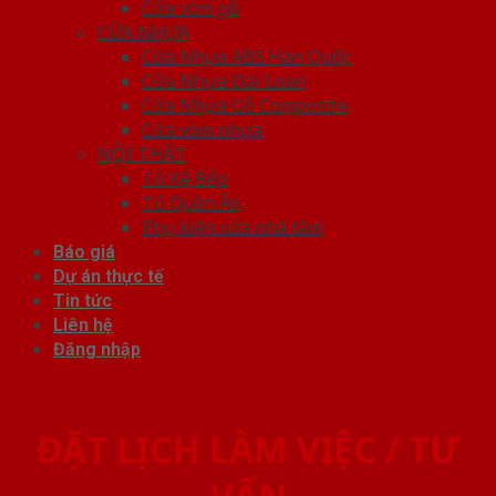
Cửa vòm gỗ
CỬA NHỰA
Cửa Nhựa ABS Hàn Quốc
Cửa Nhựa Đài Loan
Cửa Nhựa Gỗ Composite
Cửa vòm nhựa
NỘI THẤT
Tủ Kệ Bếp
Tủ Quần Áo
Phụ kiện cửa nhà tắm
Báo giá
Dự án thực tế
Tin tức
Liên hệ
Đăng nhập
ĐẶT LỊCH LÀM VIỆC / TƯ