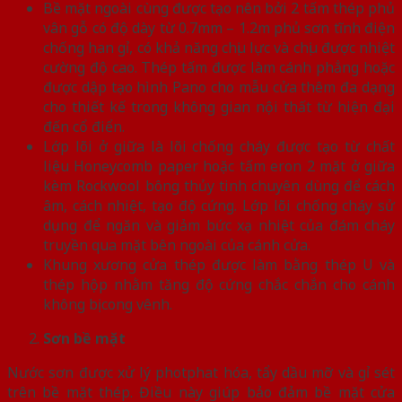
Bề mặt ngoài cùng được tạo nên bởi 2 tấm thép phủ
vân gỗ có độ dày từ 0.7mm – 1.2m phủ sơn tĩnh điện
chống han gỉ, có khả năng chịu lực và chịu được nhiệt
cường độ cao. Thép tấm được làm cánh phẳng hoặc
được dập tạo hình Pano cho mẫu cửa thêm đa dạng
cho thiết kế trong không gian nội thất từ hiện đại
đến cổ điển.
Lớp lõi ở giữa là lõi chống cháy được tạo từ chất
liệu Honeycomb paper hoặc tấm eron 2 mặt ở giữa
kèm Rockwool bông thủy tinh chuyên dùng để cách
âm, cách nhiệt, tạo độ cứng. Lớp lõi chống cháy sử
dụng để ngăn và giảm bức xạ nhiệt của đám cháy
truyền qua mặt bên ngoài của cánh cửa.
Khung xương cửa thép được làm bằng thép U và
thép hộp nhằm tăng độ cứng chắc chắn cho cánh
không bị cong vênh.
Sơn bề mặt
Nước sơn được xử lý photphat hóa, tẩy dầu mỡ và gỉ sét
trên bề mặt thép. Điều này giúp bảo đảm bề mặt cửa