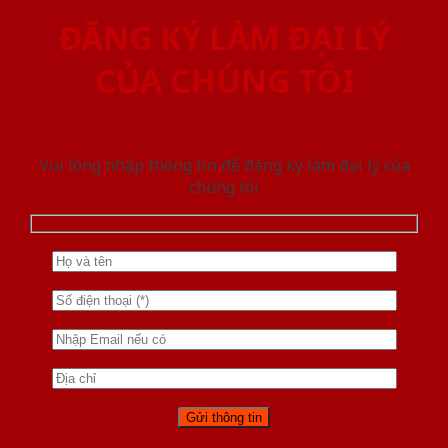
ĐĂNG KÝ LÀM ĐẠI LÝ
CỦA CHÚNG TÔI
Vui lòng nhập thông tin để đăng ký làm đại lý của
chúng tôi