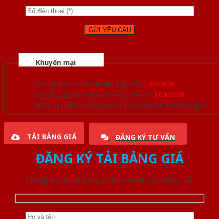
Khuyến mại
Quà tặng đồ nội thất trang trí lên đến
1.000.000đ
Giảm trực tiếp khi mua đơn hàng lớn hơn
3.000.000đ
Nhiều ưu đãi lớn khi đăng ký tài khoản thành viên thân thiết
TẢI BẢNG GIÁ
ĐĂNG KÝ TƯ VẤN
ĐĂNG KÝ TẢI BẢNG GIÁ
Đăng ký nhận báo giá mới nhất từ chúng tôi