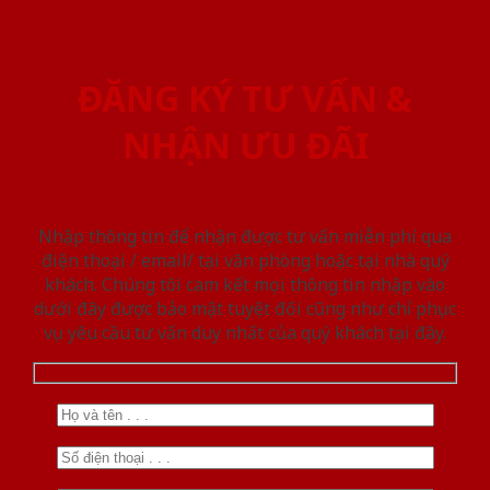
ĐĂNG KÝ TƯ VẤN &
NHẬN ƯU ĐÃI
Nhập thông tin để nhận được tư vấn miễn phí qua
điện thoại / email/ tại văn phòng hoặc tại nhà quý
khách. Chúng tôi cam kết mọi thông tin nhập vào
dưới đây được bảo mật tuyệt đối cũng như chỉ phục
vụ yêu cầu tư vấn duy nhất của quý khách tại đây.