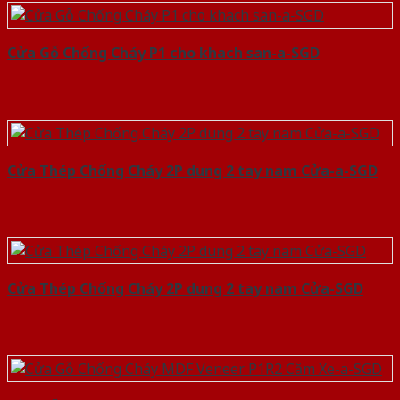
Cửa Gỗ Chống Cháy P1 cho khach san-a-SGD
Cửa Thép Chống Cháy 2P dung 2 tay nam Cửa-a-SGD
Cửa Thép Chống Cháy 2P dung 2 tay nam Cửa-SGD