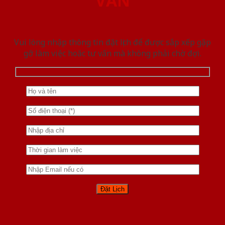
VẤN
Vui lòng nhập thông tin đặt lịch để được sắp xếp gặp
gỡ làm việc hoăc tư vấn mà không phải chờ đợi.