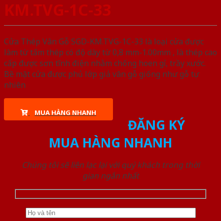
KM.TVG-1C-33
Cửa Thép Vân Gỗ SGD-KM.TVG-1C-33 là loại cửa được
làm từ tấm thép có độ dày từ 0,8 mm-1.00mm , là thép cao
cấp được sơn tĩnh điện nhằm chống hoen gỉ, trầy xước.
Bề mặt cửa được phủ lớp giả vân gỗ giống như gỗ tự
nhiên
MUA HÀNG NHANH
ĐĂNG KÝ
MUA HÀNG NHANH
Chúng tôi sẽ liên lạc lại với quý khách trong thời
gian ngắn nhất