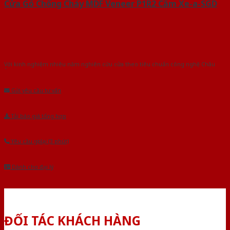
Cửa Gỗ Chống Cháy MDF Veneer P1R2 Căm Xe-a-SGD
Với kinh nghiệm nhiêu năm nghiên cứu cửa theo tiêu chuẩn công nghệ Châu
Âu.Chúng tôi tự tin là nhà sản xuất & cung cấp hàng đầu tại Việt Nam!
Gửi yêu cầu tư vấn
Tải báo giá tổng hợp
Yêu cầu gọi lại (3 phút)
Dành cho đại lý
ĐỐI TÁC KHÁCH HÀNG