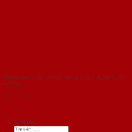
SaigonDoor™
- Hệ thống Showroom cửa thép hàng đầu
Việt Nam
Copyright ⓒ 2016 – 2026 SaigonDoor™ - www.bancuathep.com | Đơn vị
chủ quản SaigonDoor
Tìm kiếm: