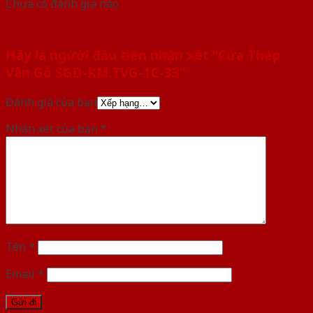
Chưa có đánh giá nào.
Hãy là người đầu tiên nhận xét “Cửa Thép
Vân Gỗ SGD-KM.TVG-1C-33”
Đánh giá của bạn
Nhận xét của bạn
*
Tên
*
Email
*