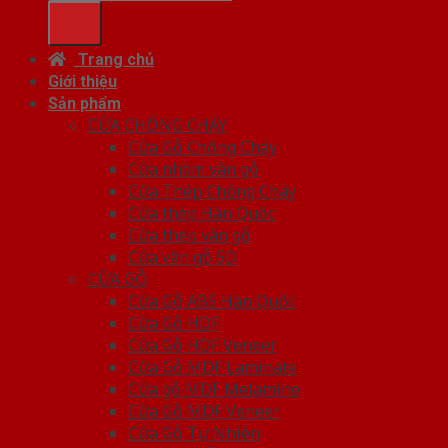
Trang chủ
Giới thiệu
Sản phẩm
CỬA CHỐNG CHÁY
Cửa Gỗ Chống Cháy
Cửa nhôm vân gỗ
Cửa Thép Chống Cháy
Cửa thép Hàn Quốc
Cửa thép vân gỗ
Cửa vân gỗ 5D
CỬA GỖ
Cửa Gỗ ABS Hàn Quốc
Cửa Gỗ HDF
Cửa Gỗ HDF Veneer
Cửa Gỗ MDF Laminate
Cửa gỗ MDF Melamine
Cửa Gỗ MDF Veneer
Cửa Gỗ Tự Nhiên