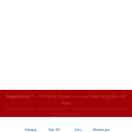
SaigonDoor™
- Hệ thống Showroom cửa thép hàng đầu Việt
Nam
Copyright ⓒ 2016 – 2026 SaigonDoor™ - www.bancuathep.com | Đơn vị chủ
quản SaigonDoor
Gọi ngay
Bản đồ
Zalo
Messenger