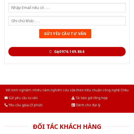
Gọi 0976.169.864
Với kinh nghiệm nhiêu năm nghiên cứu cửa theo tiêu chuẩn công nghệ Châu
Âu.Chúng tôi tự tin là nhà sản xuất & cung cấp hàng đầu tại Việt Nam!
Gửi yêu cầu tư vấn
Tải báo giá tổng hợp
Yêu cầu gọi lại (3 phút)
Dành cho đại lý
ĐỐI TÁC KHÁCH HÀNG