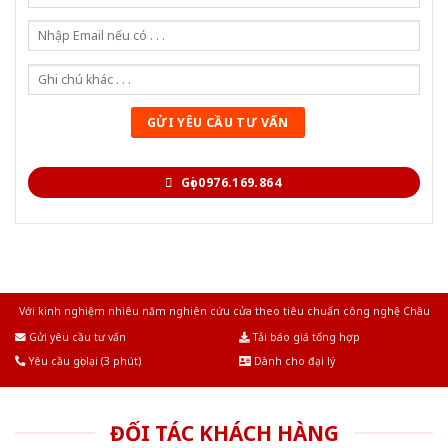
Gọi 0976.169.864
Với kinh nghiệm nhiêu năm nghiên cứu cửa theo tiêu chuẩn công nghệ Châu
Âu.Chúng tôi tự tin là nhà sản xuất & cung cấp hàng đầu tại Việt Nam!
Gửi yêu cầu tư vấn
Tải báo giá tổng hợp
Yêu cầu gọi lại (3 phút)
Dành cho đại lý
ĐỐI TÁC KHÁCH HÀNG