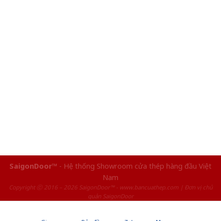
SaigonDoor™
- Hệ thống Showroom cửa thép hàng đầu Việt
Nam
Copyright ⓒ 2016 – 2026 SaigonDoor™ - www.bancuathep.com | Đơn vị chủ
quản SaigonDoor