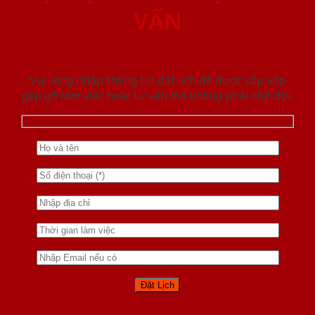
VẤN
Vui lòng nhập thông tin đặt lịch để được sắp xếp
gặp gỡ làm việc hoăc tư vấn mà không phải chờ đợi.