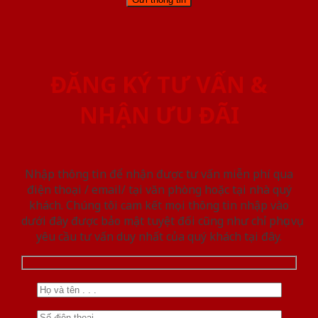
ĐĂNG KÝ TƯ VẤN &
NHẬN ƯU ĐÃI
Nhập thông tin để nhận được tư vấn miễn phí qua
điện thoại / email/ tại văn phòng hoặc tại nhà quý
khách. Chúng tôi cam kết mọi thông tin nhập vào
dưới đây được bảo mật tuyệt đối cũng như chỉ phục vụ
yêu cầu tư vấn duy nhất của quý khách tại đây.