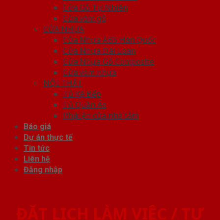
Cửa Gỗ Tự Nhiên
Cửa vòm gỗ
CỬA NHỰA
Cửa Nhựa ABS Hàn Quốc
Cửa Nhựa Đài Loan
Cửa Nhựa Gỗ Composite
Cửa vòm nhựa
NỘI THẤT
Tủ Kệ Bếp
Tủ Quần Áo
Phụ kiện cửa nhà tắm
Báo giá
Dự án thực tế
Tin tức
Liên hệ
Đăng nhập
ĐẶT LỊCH LÀM VIỆC / TƯ