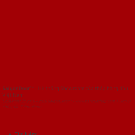
SaigonDoor™
- Hệ thống Showroom cửa thép hàng đầu
Việt Nam
Copyright ⓒ 2016 – 2026 SaigonDoor™ - www.bancuathep.com | Đơn vị
chủ quản SaigonDoor
Tìm kiếm: