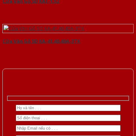
Cửa Vân Gỗ 5D KAT-1.52
Cửa Vân Gỗ 5D KA-41.40.40A-3TK