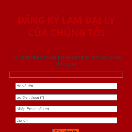
ĐĂNG KÝ LÀM ĐẠI LÝ
CỦA CHÚNG TÔI
Vui lòng nhập thông tin để đăng ký làm đại lý của
chúng tôi