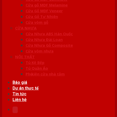
Cửa gỗ MDF Melamine
Cửa Gỗ MDF Veneer
Cửa Gỗ Tự Nhiên
Cửa vòm gỗ
CỬA NHỰA
Cửa Nhựa ABS Hàn Quốc
Cửa Nhựa Đài Loan
Cửa Nhựa Gỗ Composite
Cửa vòm nhựa
NỘI THẤT
Tủ Kệ Bếp
Tủ Quần Áo
Phụ kiện cửa nhà tắm
Báo giá
Dự án thực tế
Tin tức
Liên hệ