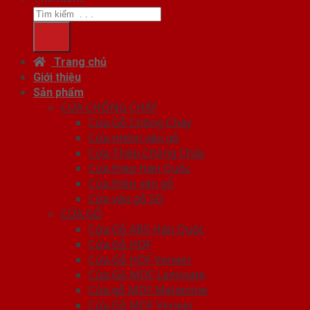
Trang chủ
Giới thiệu
Sản phẩm
CỬA CHỐNG CHÁY
Cửa Gỗ Chống Cháy
Cửa nhôm vân gỗ
Cửa Thép Chống Cháy
Cửa thép Hàn Quốc
Cửa thép vân gỗ
Cửa vân gỗ 5D
CỬA GỖ
Cửa Gỗ ABS Hàn Quốc
Cửa Gỗ HDF
Cửa Gỗ HDF Veneer
Cửa Gỗ MDF Laminate
Cửa gỗ MDF Melamine
Cửa Gỗ MDF Veneer