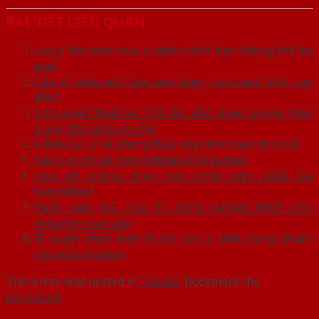
BÀI VIẾT LIÊN QUAN
Lưu ý khi chọn cửa 4 cánh chính bạn không thể bỏ
qua?
Cửa 4 cánh mặt tiền nên dùng cửa cánh lệch hay
đều?
3 bí quyết thiết kế CỬA RA VÀO đúng phong thủy
mang đến nhiều tài lộc
6 điều lưu ý về phong thủy cửa chính bạn cần biết
Báo giá cửa gỗ công nghiệp HDF Veneer
Cửa gỗ chống cháy mới nhất năm 2020 tại
Saigondoor
Bảng báo giá cửa gỗ công nghiệp MDF phủ
melamine cao cấp
Bí quyết chọn kích thước cửa 2 cánh đúng chuẩn
cho ngôi nhà bạn
This entry was posted in
Tin tức
. Bookmark the
permalink
.