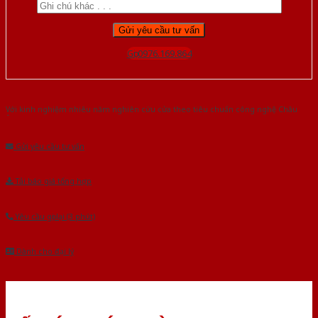
Gọi 0976.169.864
Với kinh nghiệm nhiêu năm nghiên cứu cửa theo tiêu chuẩn công nghệ Châu
Âu.Chúng tôi tự tin là nhà sản xuất & cung cấp hàng đầu tại Việt Nam!
Gửi yêu cầu tư vấn
Tải báo giá tổng hợp
Yêu cầu gọi lại (3 phút)
Dành cho đại lý