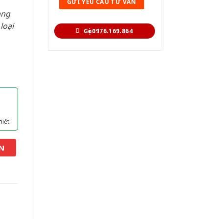
àng
loại
Gọi 0976.169.864
hiết
N