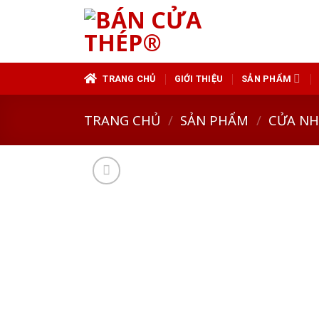
Skip
to
content
TRANG CHỦ
GIỚI THIỆU
SẢN PHẨM
TRANG CHỦ
/
SẢN PHẨM
/
CỬA N