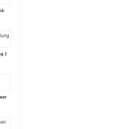
R4-
g 2
eer