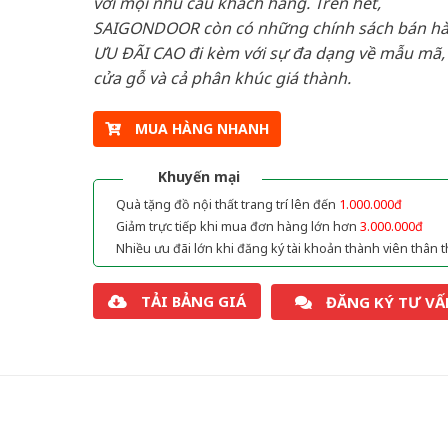
với mọi nhu cầu khách hàng. Trên hết,
SAIGONDOOR còn có những chính sách bán h
ƯU ĐÃI CAO đi kèm với sự đa dạng về mẫu mã, 
cửa gỗ và cả phân khúc giá thành.
MUA HÀNG NHANH
Khuyến mại
Quà tặng đồ nội thất trang trí lên đến
1.000.000đ
Giảm trực tiếp khi mua đơn hàng lớn hơn
3.000.000đ
Nhiều ưu đãi lớn khi đăng ký tài khoản thành viên thân t
TẢI BẢNG GIÁ
ĐĂNG KÝ TƯ VẤ