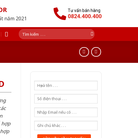
OR
Tư vấn bán hàng
0824.400.400
hất năm 2021
Tìm
kiếm:
D
ơng
các
n
ỗ hợp
 hợp