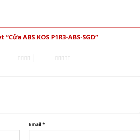
xét “Cửa ABS KOS P1R3-ABS-SGD”
of 5 stars
5 of 5 stars
Email
*