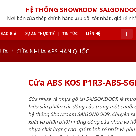
HỆ THỐNG SHOWROOM SAIGONDO
Nơi bán cửa thép chính hãng ,ưu đãi tốt nhất , giá rẻ n
BÁO GIÁ
DỰ ÁN THỰC TẾ
TIN TỨC
LIÊN HỆ
HỰA
/
CỬA NHỰA ABS HÀN QUỐC
Cửa ABS KOS P1R3-ABS-SG
Cửa nhựa và nhựa gỗ tại SAIGONDOOR là thư
hiệu sản phẩm các dòng cửa trong một chuỗi 
hệ thống Showroom SAIGONDOOR. Chuyên sả
xuất và phân phối những dòng cửa nhựa và h
nhựa chất lượng cao, giá thành rẻ nhất và phù