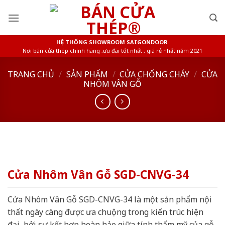
Skip
to
content
HỆ THỐNG SHOWROOM SAIGONDOOR
Nơi bán cửa thép chính hãng ,ưu đãi tốt nhất , giá rẻ nhất năm 2021
TRANG CHỦ
/
SẢN PHẨM
/
CỬA CHỐNG CHÁY
/
CỬA
NHÔM VÂN GỖ
Cửa Nhôm Vân Gỗ SGD-CNVG-34
Cửa Nhôm Vân Gỗ SGD-CNVG-34 là một sản phẩm nội
thất ngày càng được ưa chuộng trong kiến trúc hiện
đại, bởi sự kết hợp hoàn hảo giữa tính thẩm mỹ của gỗ