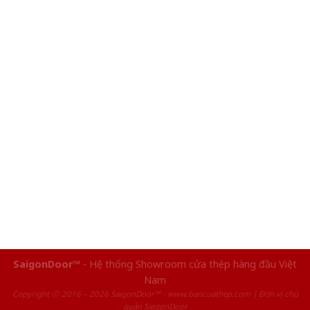
SaigonDoor™
- Hệ thống Showroom cửa thép hàng đầu Việt
Nam
Copyright ⓒ 2016 – 2026 SaigonDoor™ - www.bancuathep.com | Đơn vị chủ
quản SaigonDoor