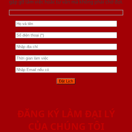
gặp gỡ làm việc hoăc tư vấn mà không phải chờ đợi.
ĐĂNG KÝ LÀM ĐẠI LÝ
CỦA CHÚNG TÔI