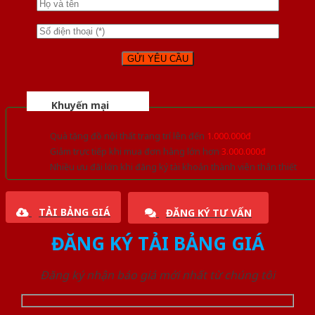
Khuyến mại
Quà tặng đồ nội thất trang trí lên đến
1.000.000đ
Giảm trực tiếp khi mua đơn hàng lớn hơn
3.000.000đ
Nhiều ưu đãi lớn khi đăng ký tài khoản thành viên thân thiết
TẢI BẢNG GIÁ
ĐĂNG KÝ TƯ VẤN
ĐĂNG KÝ TẢI BẢNG GIÁ
Đăng ký nhận báo giá mới nhất từ chúng tôi