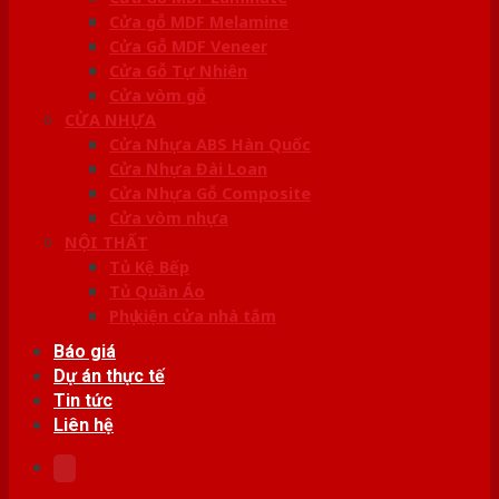
Cửa gỗ MDF Melamine
Cửa Gỗ MDF Veneer
Cửa Gỗ Tự Nhiên
Cửa vòm gỗ
CỬA NHỰA
Cửa Nhựa ABS Hàn Quốc
Cửa Nhựa Đài Loan
Cửa Nhựa Gỗ Composite
Cửa vòm nhựa
NỘI THẤT
Tủ Kệ Bếp
Tủ Quần Áo
Phụ kiện cửa nhà tắm
Báo giá
Dự án thực tế
Tin tức
Liên hệ