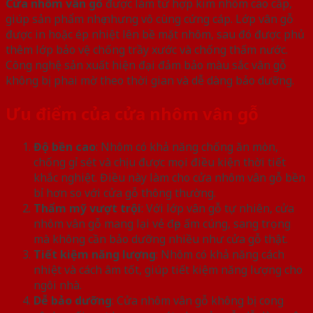
Cửa nhôm vân gỗ
được làm từ hợp kim nhôm cao cấp,
giúp sản phẩm nhẹ nhưng vô cùng cứng cáp. Lớp vân gỗ
được in hoặc ép nhiệt lên bề mặt nhôm, sau đó được phủ
thêm lớp bảo vệ chống trầy xước và chống thấm nước.
Công nghệ sản xuất hiện đại đảm bảo màu sắc vân gỗ
không bị phai mờ theo thời gian và dễ dàng bảo dưỡng.
Ưu điểm của cửa nhôm vân gỗ
Độ bền cao
: Nhôm có khả năng chống ăn mòn,
chống gỉ sét và chịu được mọi điều kiện thời tiết
khắc nghiệt. Điều này làm cho cửa nhôm vân gỗ bền
bỉ hơn so với cửa gỗ thông thường.
Thẩm mỹ vượt trội
: Với lớp vân gỗ tự nhiên, cửa
nhôm vân gỗ mang lại vẻ đẹp ấm cúng, sang trọng
mà không cần bảo dưỡng nhiều như cửa gỗ thật.
Tiết kiệm năng lượng
: Nhôm có khả năng cách
nhiệt và cách âm tốt, giúp tiết kiệm năng lượng cho
ngôi nhà.
Dễ bảo dưỡng
: Cửa nhôm vân gỗ không bị cong