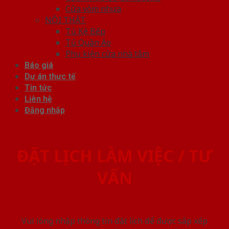
Cửa vòm nhựa
NỘI THẤT
Tủ Kệ Bếp
Tủ Quần Áo
Phụ kiện cửa nhà tắm
Báo giá
Dự án thực tế
Tin tức
Liên hệ
Đăng nhập
ĐẶT LỊCH LÀM VIỆC / TƯ
VẤN
Vui lòng nhập thông tin đặt lịch để được sắp xếp