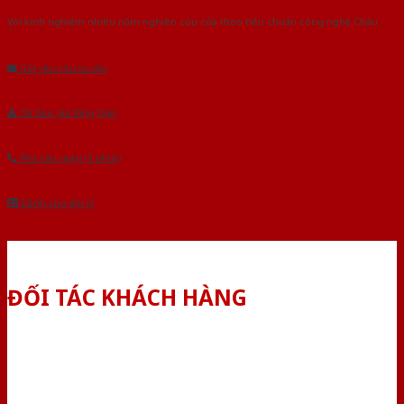
Với kinh nghiệm nhiêu năm nghiên cứu cửa theo tiêu chuẩn công nghệ Châu
Âu.Chúng tôi tự tin là nhà sản xuất & cung cấp hàng đầu tại Việt Nam!
Gửi yêu cầu tư vấn
Tải báo giá tổng hợp
Yêu cầu gọi lại (3 phút)
Dành cho đại lý
ĐỐI TÁC KHÁCH HÀNG