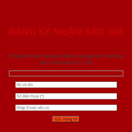
ĐĂNG KÝ NHẬN BÁO GIÁ
Nhập thông tin để nhận được báo giá mới nhât đầy
đủ nhất và chi tiết nhất.