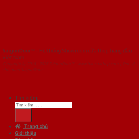
SaigonDoor™
- Hệ thống Showroom cửa thép hàng đầu
Việt Nam
Copyright ⓒ 2016 – 2026 SaigonDoor™ - www.bancuathep.com | Đơn vị
chủ quản SaigonDoor
Tìm kiếm:
Trang chủ
Giới thiệu