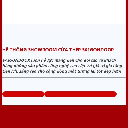
HỆ THỐNG SHOWROOM CỬA THÉP SAIGONDOOR
SAIGONDOOR luôn nỗ lực mang đến cho đối tác và khách
hàng những sản phẩm công nghệ cao cấp, có giá trị gia tăng
tiện ích, sáng tạo cho cộng đồng một tương lai tốt đẹp hơn!
www.bancuathep.com
Tổng đài tư vấn miễn phí: 0824.400.400