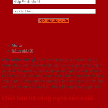
Mô tả
Đánh giá (0)
Cửa nhôm vân gỗ
có bề mặt được phủ lớp vân gỗ tự
nhiên hoặc vân gỗ công nghiệp, tạo cảm giác giống như
gỗ thật. Vẻ ngoài sang trọng của vân gỗ kết hợp với cấu
trúc bền bỉ của nhôm tạo nên sản phẩm vừa đẹp mắt vừa
chắc chắn. Công nghệ in vân gỗ tiên tiến giúp các chi tiết
vân gỗ trở nên sắc nét, tự nhiên, không khác gì gỗ thật.
Chất liệu và công nghệ sản xuất