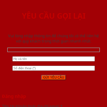
YÊU CẦU GỌI LẠI
Vui lòng nhập thông tin để chúng tôi có thể liên hệ
với quý khách trong thời gian nhanh nhất.
Đăng nhập
Tên tài khoản hoặc địa chỉ email
*