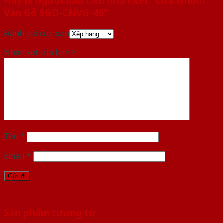
Hãy là người đầu tiên nhận xét “Cửa Nhôm
Vân Gỗ SGD-CNVG-46”
Đánh giá của bạn
Nhận xét của bạn
*
Tên
*
Email
*
Sản phẩm tương tự