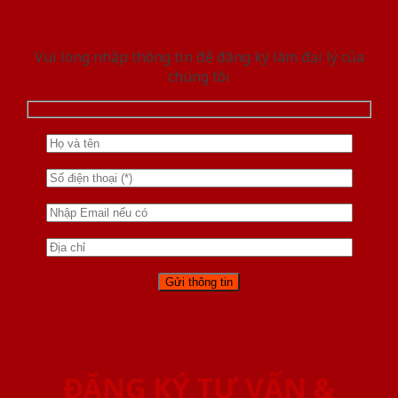
Vui lòng nhập thông tin để đăng ký làm đại lý của
chúng tôi
ĐĂNG KÝ TƯ VẤN &