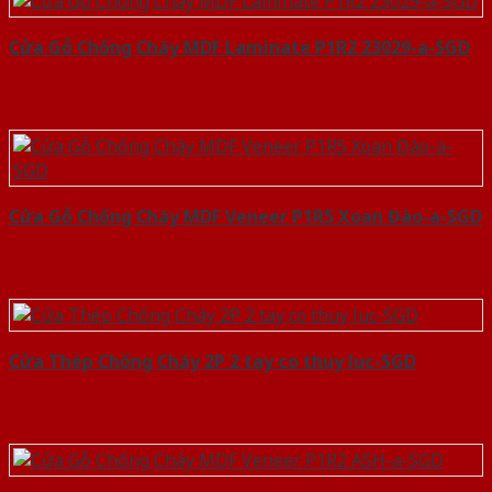
Cửa Gỗ Chống Cháy MDF Laminate P1R2 23029-a-SGD
Cửa Gỗ Chống Cháy MDF Veneer P1R5 Xoan Đào-a-SGD
Cửa Thép Chống Cháy 2P 2 tay co thuy luc-SGD