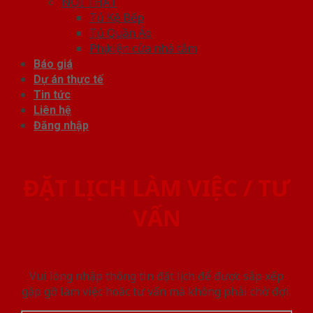
NỘI THẤT
Tủ Kệ Bếp
Tủ Quần Áo
Phụ kiện cửa nhà tắm
Báo giá
Dự án thực tế
Tin tức
Liên hệ
Đăng nhập
ĐẶT LỊCH LÀM VIỆC / TƯ
VẤN
Vui lòng nhập thông tin đặt lịch để được sắp xếp
gặp gỡ làm việc hoăc tư vấn mà không phải chờ đợi.