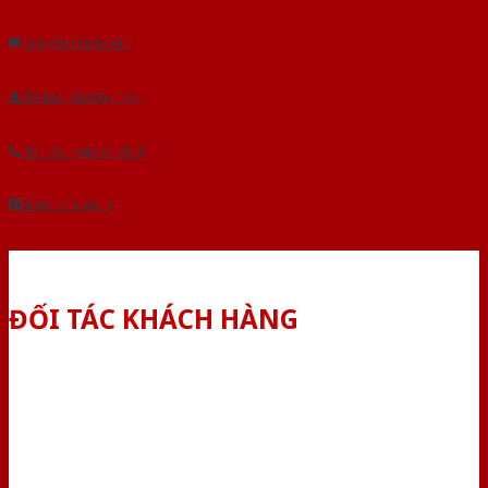
Âu.Chúng tôi tự tin là nhà sản xuất & cung cấp hàng đầu tại Việt Nam!
Gửi yêu cầu tư vấn
Tải báo giá tổng hợp
Yêu cầu gọi lại (3 phút)
Dành cho đại lý
ĐỐI TÁC KHÁCH HÀNG