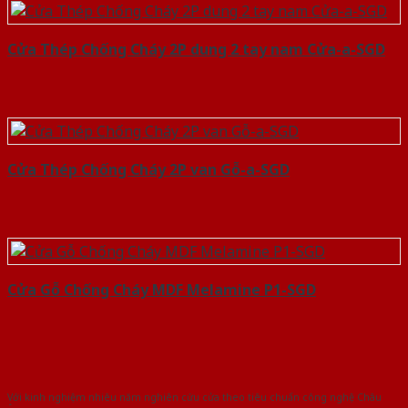
Cửa Thép Chống Cháy 2P dung 2 tay nam Cửa-a-SGD
Cửa Thép Chống Cháy 2P van Gỗ-a-SGD
Cửa Gỗ Chống Cháy MDF Melamine P1-SGD
Với kinh nghiệm nhiêu năm nghiên cứu cửa theo tiêu chuẩn công nghệ Châu