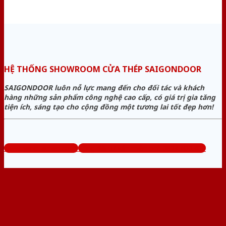
HỆ THỐNG SHOWROOM CỬA THÉP SAIGONDOOR
SAIGONDOOR luôn nỗ lực mang đến cho đối tác và khách
hàng những sản phẩm công nghệ cao cấp, có giá trị gia tăng
tiện ích, sáng tạo cho cộng đồng một tương lai tốt đẹp hơn!
www.bancuathep.com
Tổng đài tư vấn miễn phí: 0824.400.400