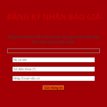
ĐĂNG KÝ NHẬN BÁO GIÁ
Nhập thông tin để nhận được báo giá mới nhât đầy
đủ nhất và chi tiết nhất.