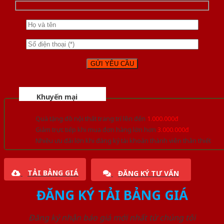
Khuyến mại
Quà tặng đồ nội thất trang trí lên đến
1.000.000đ
Giảm trực tiếp khi mua đơn hàng lớn hơn
3.000.000đ
Nhiều ưu đãi lớn khi đăng ký tài khoản thành viên thân thiết
TẢI BẢNG GIÁ
ĐĂNG KÝ TƯ VẤN
ĐĂNG KÝ TẢI BẢNG GIÁ
Đăng ký nhận báo giá mới nhất từ chúng tôi