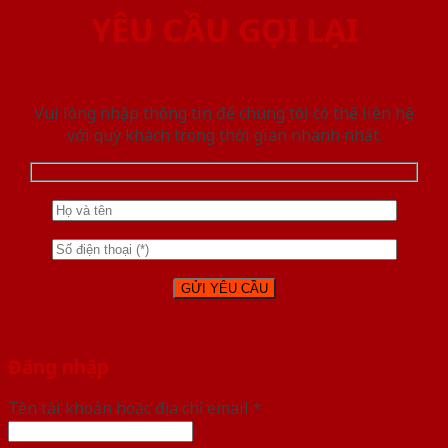
YÊU CẦU GỌI LẠI
Vui lòng nhập thông tin để chúng tôi có thể liên hệ
với quý khách trong thời gian nhanh nhất.
Đăng nhập
Tên tài khoản hoặc địa chỉ email
*