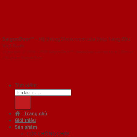
SaigonDoor™
- Hệ thống Showroom cửa thép hàng đầu
Việt Nam
Copyright ⓒ 2016 – 2026 SaigonDoor™ - www.bancuathep.com | Đơn vị
chủ quản SaigonDoor
Tìm kiếm:
Trang chủ
Giới thiệu
Sản phẩm
CỬA CHỐNG CHÁY