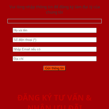
Vui lòng nhập thông tin để đăng ký làm đại lý của
chúng tôi
ĐĂNG KÝ TƯ VẤN &
NHẬN ƯU ĐÃI