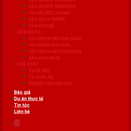
Cửa gỗ MDF Melamine
Cửa Gỗ MDF Veneer
Cửa Gỗ Tự Nhiên
Cửa vòm gỗ
CỬA NHỰA
Cửa Nhựa ABS Hàn Quốc
Cửa Nhựa Đài Loan
Cửa Nhựa Gỗ Composite
Cửa vòm nhựa
NỘI THẤT
Tủ Kệ Bếp
Tủ Quần Áo
Phụ kiện cửa nhà tắm
Báo giá
Dự án thực tế
Tin tức
Liên hệ