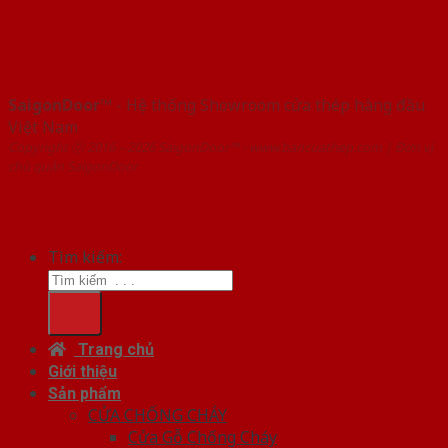
SaigonDoor™
- Hệ thống Showroom cửa thép hàng đầu
Việt Nam
Copyright ⓒ 2016 – 2026 SaigonDoor™ - www.bancuathep.com | Đơn vị
chủ quản SaigonDoor
Tìm kiếm:
Trang chủ
Giới thiệu
Sản phẩm
CỬA CHỐNG CHÁY
Cửa Gỗ Chống Cháy