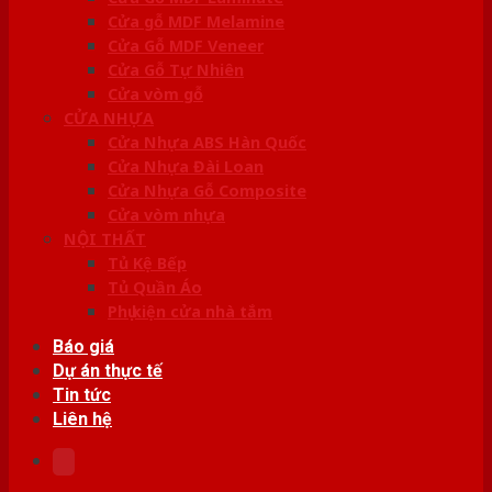
Cửa gỗ MDF Melamine
Cửa Gỗ MDF Veneer
Cửa Gỗ Tự Nhiên
Cửa vòm gỗ
CỬA NHỰA
Cửa Nhựa ABS Hàn Quốc
Cửa Nhựa Đài Loan
Cửa Nhựa Gỗ Composite
Cửa vòm nhựa
NỘI THẤT
Tủ Kệ Bếp
Tủ Quần Áo
Phụ kiện cửa nhà tắm
Báo giá
Dự án thực tế
Tin tức
Liên hệ