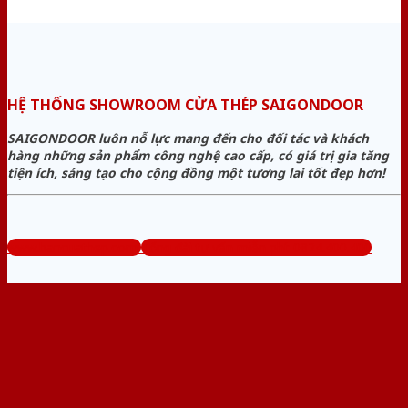
HỆ THỐNG SHOWROOM CỬA THÉP SAIGONDOOR
SAIGONDOOR luôn nỗ lực mang đến cho đối tác và khách
hàng những sản phẩm công nghệ cao cấp, có giá trị gia tăng
tiện ích, sáng tạo cho cộng đồng một tương lai tốt đẹp hơn!
www.bancuathep.com
Tổng đài tư vấn miễn phí: 0824.400.400