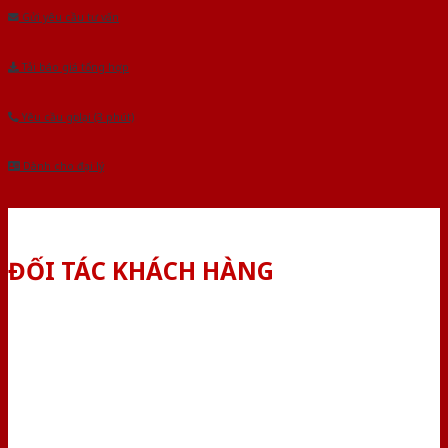
Gửi yêu cầu tư vấn
Tải báo giá tổng hợp
Yêu cầu gọi lại (3 phút)
Dành cho đại lý
ĐỐI TÁC KHÁCH HÀNG