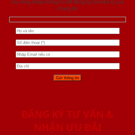
Vui lòng nhập thông tin để đăng ký làm đại lý của
chúng tôi
ĐĂNG KÝ TƯ VẤN &
NHẬN ƯU ĐÃI