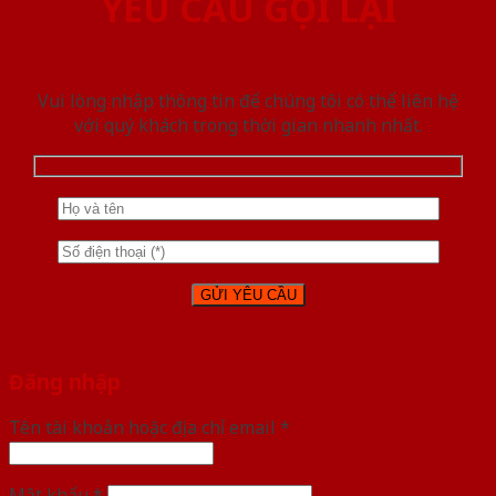
YÊU CẦU GỌI LẠI
Vui lòng nhập thông tin để chúng tôi có thể liên hệ
với quý khách trong thời gian nhanh nhất.
Đăng nhập
Tên tài khoản hoặc địa chỉ email
*
Mật khẩu
*