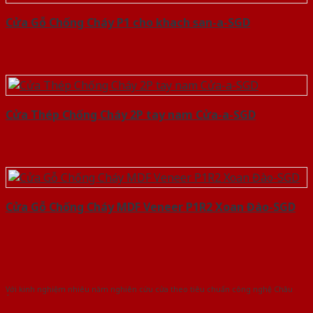
Cửa Gỗ Chống Cháy P1 cho khach san-a-SGD
Cửa Thép Chống Cháy 2P tay nam Cửa-a-SGD
Cửa Gỗ Chống Cháy MDF Veneer P1R2 Xoan Đào-SGD
Với kinh nghiệm nhiêu năm nghiên cứu cửa theo tiêu chuẩn công nghệ Châu
Âu.Chúng tôi tự tin là nhà sản xuất & cung cấp hàng đầu tại Việt Nam!