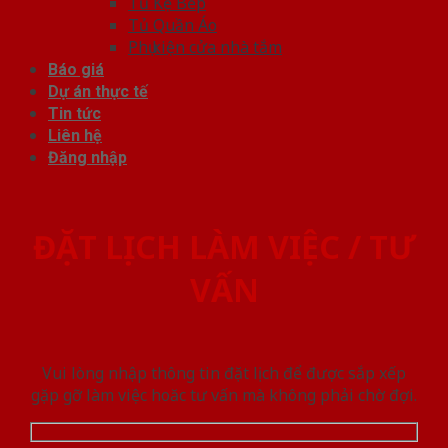
Tủ Kệ Bếp
Tủ Quần Áo
Phụ kiện cửa nhà tắm
Báo giá
Dự án thực tế
Tin tức
Liên hệ
Đăng nhập
ĐẶT LỊCH LÀM VIỆC / TƯ
VẤN
Vui lòng nhập thông tin đặt lịch để được sắp xếp
gặp gỡ làm việc hoăc tư vấn mà không phải chờ đợi.