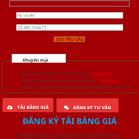
Khuyến mại
Quà tặng đồ nội thất trang trí lên đến
1.000.000đ
Giảm trực tiếp khi mua đơn hàng lớn hơn
3.000.000đ
Nhiều ưu đãi lớn khi đăng ký tài khoản thành viên thân thiết
TẢI BẢNG GIÁ
ĐĂNG KÝ TƯ VẤN
ĐĂNG KÝ TẢI BẢNG GIÁ
Đăng ký nhận báo giá mới nhất từ chúng tôi