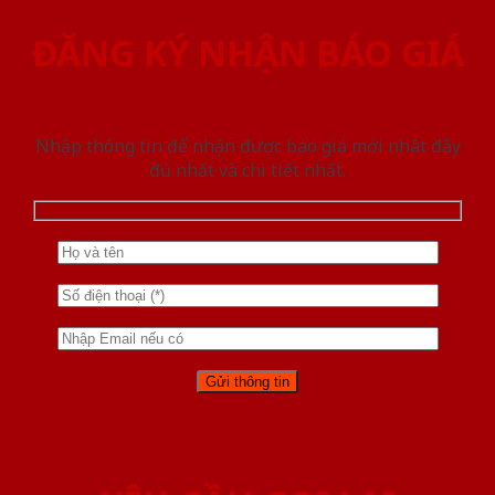
ĐĂNG KÝ NHẬN BÁO GIÁ
Nhập thông tin để nhận được báo giá mới nhât đầy
đủ nhất và chi tiết nhất.