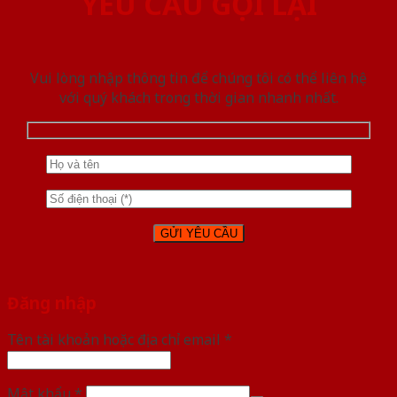
YÊU CẦU GỌI LẠI
Vui lòng nhập thông tin để chúng tôi có thể liên hệ
với quý khách trong thời gian nhanh nhất.
Đăng nhập
Tên tài khoản hoặc địa chỉ email
*
Mật khẩu
*