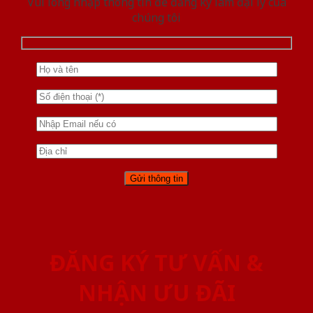
Vui lòng nhập thông tin để đăng ký làm đại lý của
chúng tôi
ĐĂNG KÝ TƯ VẤN &
NHẬN ƯU ĐÃI