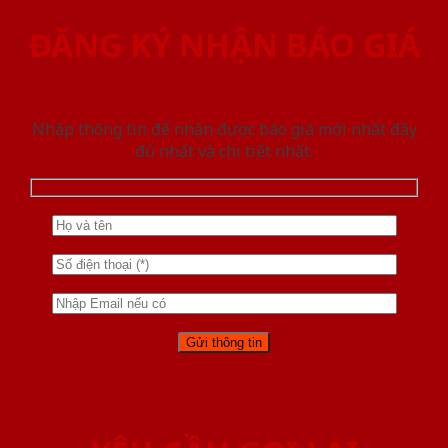
ĐĂNG KÝ NHẬN BÁO GIÁ
Nhập thông tin để nhận được báo giá mới nhât đầy
đủ nhất và chi tiết nhất.