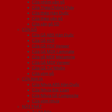
Cửa nhôm vân gỗ
Cửa Thép Chống Cháy
Cửa thép Hàn Quốc
Cửa thép vân gỗ
Cửa vân gỗ 5D
CỬA GỖ
Cửa Gỗ ABS Hàn Quốc
Cửa Gỗ HDF
Cửa Gỗ HDF Veneer
Cửa Gỗ MDF Laminate
Cửa gỗ MDF Melamine
Cửa Gỗ MDF Veneer
Cửa Gỗ Tự Nhiên
Cửa vòm gỗ
CỬA NHỰA
Cửa Nhựa ABS Hàn Quốc
Cửa Nhựa Đài Loan
Cửa Nhựa Gỗ Composite
Cửa vòm nhựa
NỘI THẤT
Tủ Kệ Bếp