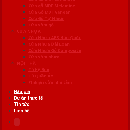
Cửa gỗ MDF Melamine
Cửa Gỗ MDF Veneer
Cửa Gỗ Tự Nhiên
Cửa vòm gỗ
CỬA NHỰA
Cửa Nhựa ABS Hàn Quốc
Cửa Nhựa Đài Loan
Cửa Nhựa Gỗ Composite
Cửa vòm nhựa
NỘI THẤT
Tủ Kệ Bếp
Tủ Quần Áo
Phụ kiện cửa nhà tắm
Báo giá
Dự án thực tế
Tin tức
Liên hệ