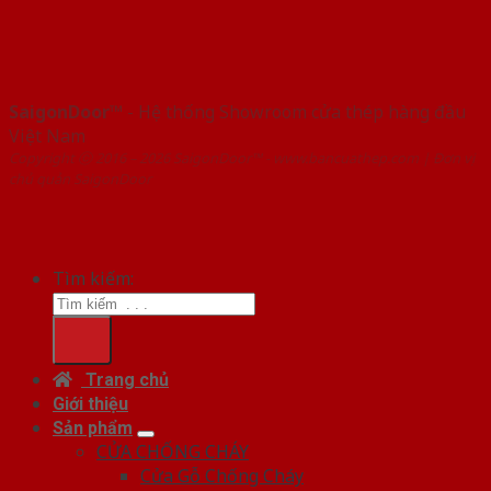
SaigonDoor™
- Hệ thống Showroom cửa thép hàng đầu
Việt Nam
Copyright ⓒ 2016 – 2026 SaigonDoor™ - www.bancuathep.com | Đơn vị
chủ quản SaigonDoor
Tìm kiếm:
Trang chủ
Giới thiệu
Sản phẩm
CỬA CHỐNG CHÁY
Cửa Gỗ Chống Cháy