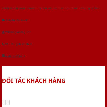
Với kinh nghiệm nhiêu năm nghiên cứu cửa theo tiêu chuẩn công nghệ Châu
Âu.Chúng tôi tự tin là nhà sản xuất & cung cấp hàng đầu tại Việt Nam!
Gửi yêu cầu tư vấn
Tải báo giá tổng hợp
Yêu cầu gọi lại (3 phút)
Dành cho đại lý
ĐỐI TÁC KHÁCH HÀNG