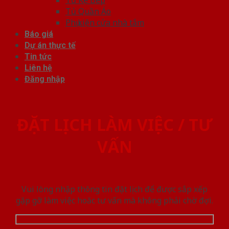
Tủ Quần Áo
Phụ kiện cửa nhà tắm
Báo giá
Dự án thực tế
Tin tức
Liên hệ
Đăng nhập
ĐẶT LỊCH LÀM VIỆC / TƯ
VẤN
Vui lòng nhập thông tin đặt lịch để được sắp xếp
gặp gỡ làm việc hoăc tư vấn mà không phải chờ đợi.