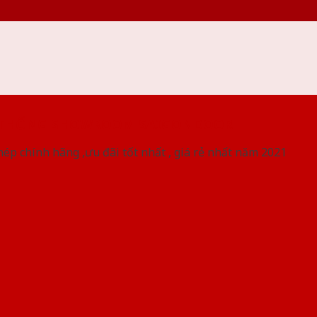
 THỐNG SHOWROOM SAIGONDOOR
ép chính hãng ,ưu đãi tốt nhất , giá rẻ nhất năm 2021