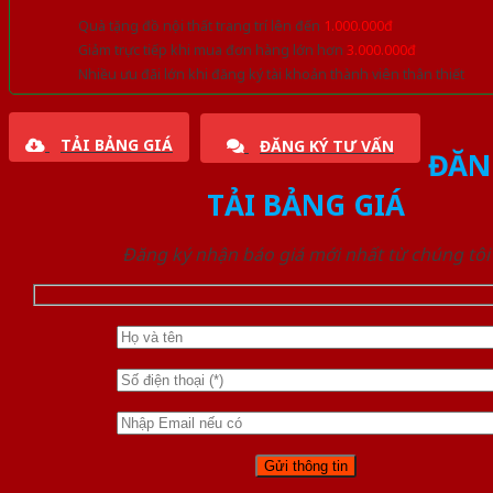
Quà tặng đồ nội thất trang trí lên đến
1.000.000đ
Giảm trực tiếp khi mua đơn hàng lớn hơn
3.000.000đ
Nhiều ưu đãi lớn khi đăng ký tài khoản thành viên thân thiết
TẢI BẢNG GIÁ
ĐĂNG KÝ TƯ VẤN
ĐĂN
TẢI BẢNG GIÁ
Đăng ký nhận báo giá mới nhất từ chúng tôi