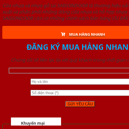
Cửa nhựa và nhựa gỗ tại SAIGONDOOR là thương hiệu s
xuất và phân phối những dòng cửa nhựa và hỗ hợp nhựa ch
SAIGONDOOR còn có những chính sách bán hàng ƯU ĐÃI CAO
MUA HÀNG NHANH
ĐĂNG KÝ MUA HÀNG NHAN
Chúng tôi sẽ liên lạc lại với quý khách trong thời gian
Khuyến mại