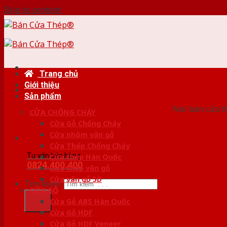
Skip to content
Trang chủ
Giới thiệu
HỆ
Sản phẩm
Nơi bán cửa th
CỬA CHỐNG CHÁY
Cửa Gỗ Chống Cháy
Cửa nhôm vân gỗ
Cửa Thép Chống Cháy
Tư vấn bán hàng
Cửa thép Hàn Quốc
0824.400.400
Cửa thép vân gỗ
Cửa vân gỗ 5D
Tìm kiếm:
CỬA GỖ
Cửa Gỗ ABS Hàn Quốc
Cửa Gỗ HDF
Cửa Gỗ HDF Veneer