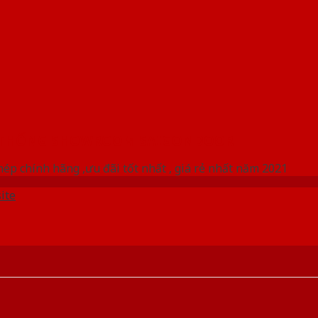
 THỐNG SHOWROOM SAIGONDOOR
ép chính hãng ,ưu đãi tốt nhất , giá rẻ nhất năm 2021
ite