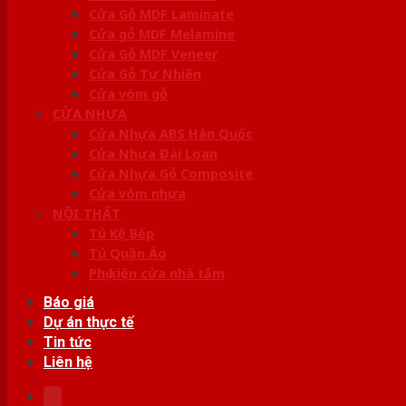
Cửa Gỗ MDF Laminate
Cửa gỗ MDF Melamine
Cửa Gỗ MDF Veneer
Cửa Gỗ Tự Nhiên
Cửa vòm gỗ
CỬA NHỰA
Cửa Nhựa ABS Hàn Quốc
Cửa Nhựa Đài Loan
Cửa Nhựa Gỗ Composite
Cửa vòm nhựa
NỘI THẤT
Tủ Kệ Bếp
Tủ Quần Áo
Phụ kiện cửa nhà tắm
Báo giá
Dự án thực tế
Tin tức
Liên hệ