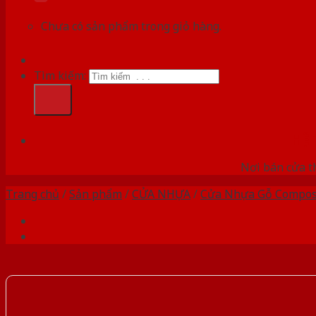
Chưa có sản phẩm trong giỏ hàng.
Tìm kiếm:
HỆ
Nơi bán cửa th
Trang chủ
/
Sản phẩm
/
CỬA NHỰA
/
Cửa Nhựa Gỗ Compos