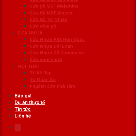
Cửa gỗ MDF Melamine
Cửa Gỗ MDF Veneer
Cửa Gỗ Tự Nhiên
Cửa vòm gỗ
CỬA NHỰA
Cửa Nhựa ABS Hàn Quốc
Cửa Nhựa Đài Loan
Cửa Nhựa Gỗ Composite
Cửa vòm nhựa
NỘI THẤT
Tủ Kệ Bếp
Tủ Quần Áo
Phụ kiện cửa nhà tắm
Báo giá
Dự án thực tế
Tin tức
Liên hệ