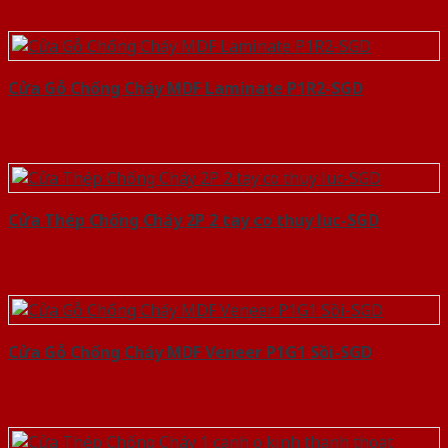
Cửa Gỗ Chống Cháy MDF Laminate P1R2-SGD
Cửa Thép Chống Cháy 2P 2 tay co thuy luc-SGD
Cửa Gỗ Chống Cháy MDF Veneer P1G1 Sồi-SGD