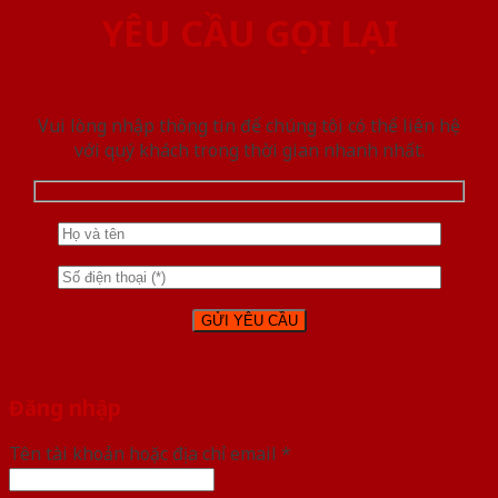
YÊU CẦU GỌI LẠI
Vui lòng nhập thông tin để chúng tôi có thể liên hệ
với quý khách trong thời gian nhanh nhất.
Đăng nhập
Tên tài khoản hoặc địa chỉ email
*