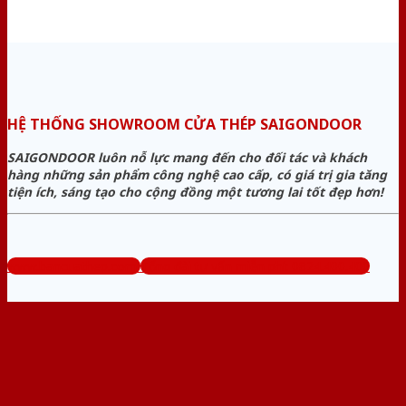
HỆ THỐNG SHOWROOM CỬA THÉP SAIGONDOOR
SAIGONDOOR luôn nỗ lực mang đến cho đối tác và khách
hàng những sản phẩm công nghệ cao cấp, có giá trị gia tăng
tiện ích, sáng tạo cho cộng đồng một tương lai tốt đẹp hơn!
www.bancuathep.com
Tổng đài tư vấn miễn phí: 0824.400.400