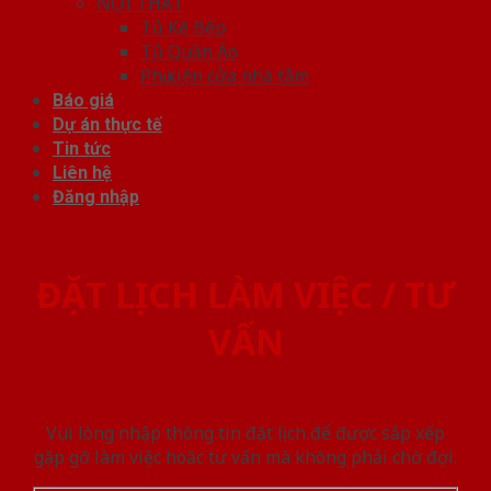
NỘI THẤT
Tủ Kệ Bếp
Tủ Quần Áo
Phụ kiện cửa nhà tắm
Báo giá
Dự án thực tế
Tin tức
Liên hệ
Đăng nhập
ĐẶT LỊCH LÀM VIỆC / TƯ
VẤN
Vui lòng nhập thông tin đặt lịch để được sắp xếp
gặp gỡ làm việc hoăc tư vấn mà không phải chờ đợi.