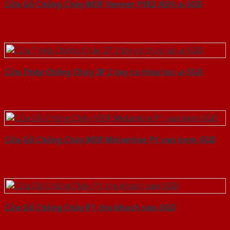
Cửa Gỗ Chống Cháy MDF Veneer P1R2 ASH-a-SGD
Cửa Thép Chống Cháy 2P 2 tay co thuy luc-a-SGD
Cửa Gỗ Chống Cháy MDF Melamine P1 van kem-SGD
Cửa Gỗ Chống Cháy P1 cho khach san-SGD