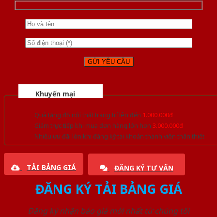
Khuyến mại
Quà tặng đồ nội thất trang trí lên đến
1.000.000đ
Giảm trực tiếp khi mua đơn hàng lớn hơn
3.000.000đ
Nhiều ưu đãi lớn khi đăng ký tài khoản thành viên thân thiết
TẢI BẢNG GIÁ
ĐĂNG KÝ TƯ VẤN
ĐĂNG KÝ TẢI BẢNG GIÁ
Đăng ký nhận báo giá mới nhất từ chúng tôi