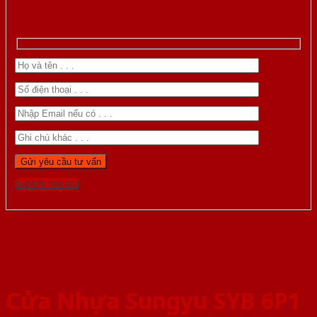
Gọi 0976.169.864
Cửa Nhựa Sungyu SYB 6P1