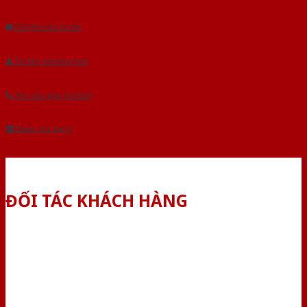
Âu.Chúng tôi tự tin là nhà sản xuất & cung cấp hàng đầu tại Việt Nam!
Gửi yêu cầu tư vấn
Tải báo giá tổng hợp
Yêu cầu gọi lại (3 phút)
Dành cho đại lý
ĐỐI TÁC KHÁCH HÀNG