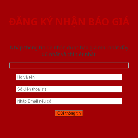
ĐĂNG KÝ NHẬN BÁO GIÁ
Nhập thông tin để nhận được báo giá mới nhât đầy
đủ nhất và chi tiết nhất.