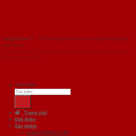
SaigonDoor™
- Hệ thống Showroom cửa thép hàng đầu
Việt Nam
Copyright ⓒ 2016 – 2026 SaigonDoor™ - www.bancuathep.com | Đơn vị
chủ quản SaigonDoor
Tìm kiếm:
Trang chủ
Giới thiệu
Sản phẩm
CỬA CHỐNG CHÁY