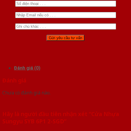
Đánh giá (0)
Đánh giá
Chưa có đánh giá nào.
Hãy là người đầu tiên nhận xét “Cửa Nhựa
Sungyu SYB 6P1 2-SGD”