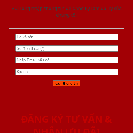
Vui lòng nhập thông tin để đăng ký làm đại lý của
chúng tôi
ĐĂNG KÝ TƯ VẤN &
NHẬN ƯU ĐÃI