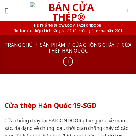
Skip
to
content
HỆ THỐNG SHOWROOM SAIGONDOOR
Nơi bán cửa thép chính hãng ,ưu đãi tốt nhất , giá rẻ nhất năm 2021
TRANG CHỦ
/
SẢN PHẨM
/
CỬA CHỐNG CHÁY
/
CỬA
THÉP HÀN QUỐC
Cửa thép Hàn Quốc 19-SGD
Cửa chống cháy tại SAIGONDOOR phong phú về màu
sắc, đa dạng về chủng loại, thời gian chống cháy có các
mức độ 60 phút, 90 phút, 120 phút hoặc lâu hơn tùy