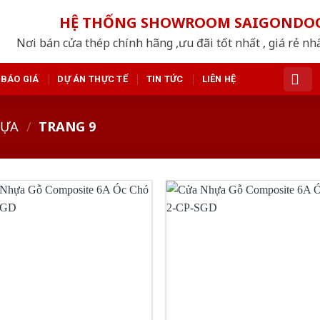
HỆ THỐNG SHOWROOM SAIGONDO
Nơi bán cửa thép chính hãng ,ưu đãi tốt nhất , giá rẻ n
BÁO GIÁ
DỰ ÁN THỰC TẾ
TIN TỨC
LIÊN HỆ
HỰA
/
TRANG 9