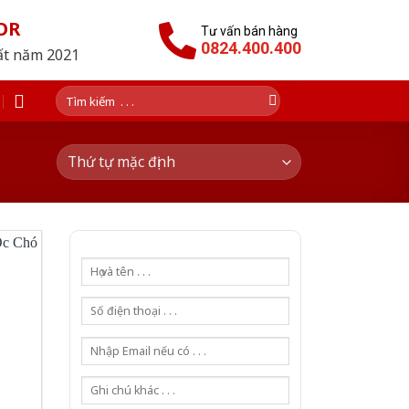
OR
Tư vấn bán hàng
0824.400.400
hất năm 2021
Tìm
kiếm: