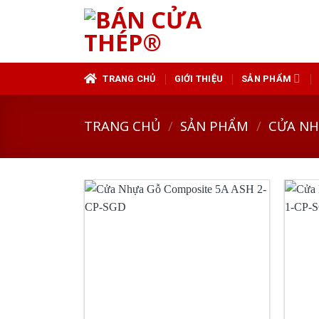
Skip
to
content
TRANG CHỦ
GIỚI THIỆU
SẢN PHẨM
TRANG CHỦ
/
SẢN PHẨM
/
CỬA N